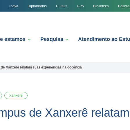
I.nova
Diplomados
Cultura
CPA
Biblioteca
Editora
e estamos
Pesquisa
Atendimento ao Est
 de Xanxerê relatam suas experiências na docência
Xanxerê
mpus de Xanxerê relatam