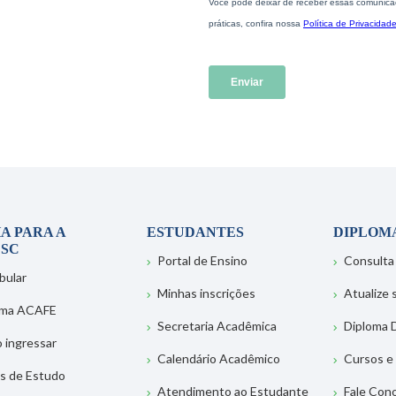
A PARA A
ESTUDANTES
DIPLOM
SC
Portal de Ensino
Consulta
bular
Minhas inscrições
Atualize
ema ACAFE
Secretaria Acadêmica
Diploma D
 ingressar
Calendário Acadêmico
Cursos e
s de Estudo
Atendimento ao Estudante
Fale Con