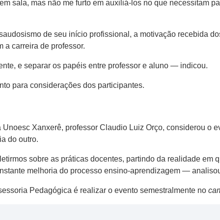
m sala, mas não me furto em auxiliá-los no que necessitam pa
 saudosismo de seu início profissional, a motivação recebida do
 a carreira de professor.
ente, e separar os papéis entre professor e aluno — indicou.
nto para considerações dos participantes.
a Unoesc Xanxerê, professor Claudio Luiz Orço, considerou o e
ia do outro.
letirmos sobre as práticas docentes, partindo da realidade em 
constante melhoria do processo ensino-aprendizagem — analiso
sessoria Pedagógica é realizar o evento semestralmente no
ca