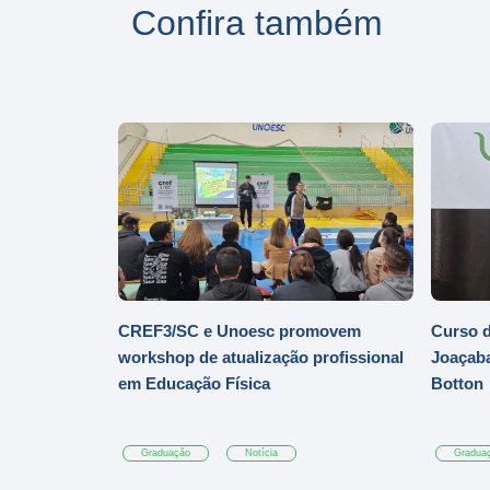
Confira também
CREF3/SC e Unoesc promovem
Curso d
workshop de atualização profissional
Joaçaba
em Educação Física
Botton
Graduação
Notícia
Gradua