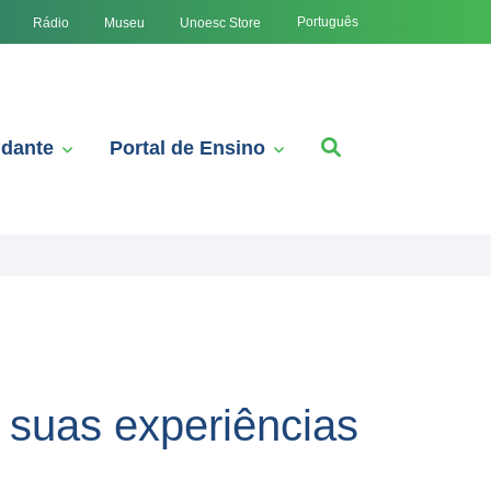
Português
Rádio
Museu
Unoesc Store
udante
Portal de Ensino
 suas experiências