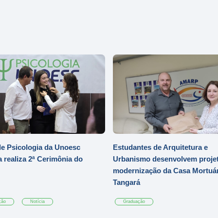
e Psicologia da Unoesc
Estudantes de Arquitetura e
 realiza 2ª Cerimônia do
Urbanismo desenvolvem projet
modernização da Casa Mortuár
Tangará
ção
Notícia
Graduação