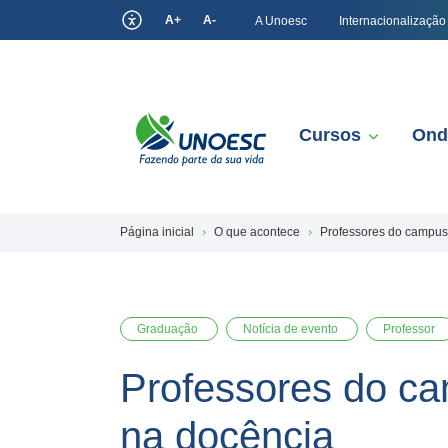
A+
A-
A Unoesc
Internacionalização
Cursos
Ond
Página inicial
O que acontece
Professores do campus
Graduação
Notícia de evento
Professor
Professores do ca
na docência