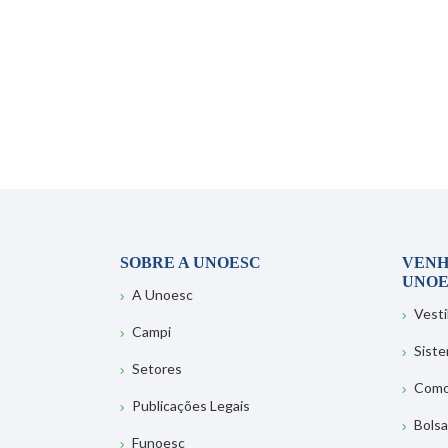
SOBRE A UNOESC
VENH
UNOE
A Unoesc
Vesti
Campi
Sist
Setores
Como
Publicações Legais
Bolsa
Funoesc