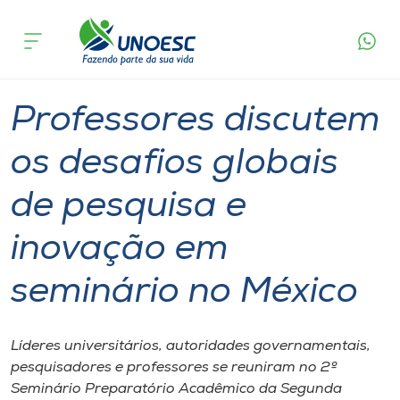
Página
O que
Professores discutem os desafios globais de
inicial
acontece
pesquisa e inovação em seminário no México
Cursos
Graduação
Notícia de evento
Joaçaba
Onde estamos
Professores discutem
Pesquisa
os desafios globais
de pesquisa e
Atendimento ao Estudante
inovação em
Portal de Ensino
seminário no México
A
Unoesc
Líderes universitários, autoridades governamentais,
pesquisadores e professores se reuniram no 2º
Internacionalização
Seminário Preparatório Acadêmico da Segunda