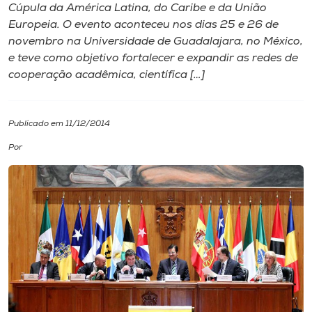
Cúpula da América Latina, do Caribe e da União
Europeia. O evento aconteceu nos dias 25 e 26 de
I.nova
novembro na Universidade de Guadalajara, no México,
e teve como objetivo fortalecer e expandir as redes de
Diplomados
cooperação acadêmica, científica […]
Cultura
Publicado em 11/12/2014
Por
CPA
Biblioteca
Editora
Rádio