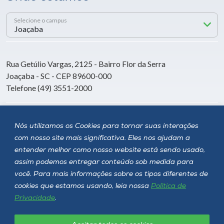
Selecione o campus
Rua Getúlio Vargas, 2125 - Bairro Flor da Serra
Joaçaba - SC - CEP 89600-000
Telefone (49) 3551-2000
Siga a Unoesc
Nós utilizamos os Cookies para tornar suas interações
com nosso site mais significativa. Eles nos ajudam a
entender melhor como nosso website está sendo usado,
assim podemos entregar conteúdo sob medida para
você. Para mais informações sobre os tipos diferentes de
cookies que estamos usando, leia nossa
Política de
Privacidade
.