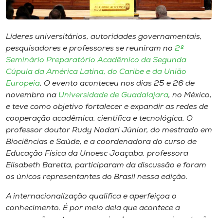
Museu
Unoesc
Líderes universitários, autoridades governamentais,
Store
pesquisadores e professores se reuniram no
2º
Seminário Preparatório Acadêmico da Segunda
Cúpula da América Latina, do Caribe e da União
Europeia
. O evento aconteceu nos dias 25 e 26 de
Selecione
novembro na
Universidade de Guadalajara
, no México,
o idioma
e teve como objetivo fortalecer e expandir as redes de
cooperação acadêmica, científica e tecnológica. O
professor doutor Rudy Nodari Júnior, do mestrado em
Biociências e Saúde, e a coordenadora do curso de
A+
Educação Física da Unoesc Joaçaba, professora
A-
Elisabeth Baretta, participaram da discussão e foram
os únicos representantes do Brasil nessa edição.
A internacionalização qualifica e aperfeiçoa o
conhecimento. É por meio dela que acontece a