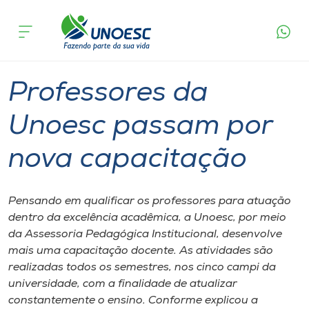
Página
O que
Professores da Unoesc passam por nova
inicial
acontece
capacitação
Cursos
Graduação
Inovação
Joaçaba
Onde estamos
Professores da
Pesquisa
Unoesc passam por
nova capacitação
Atendimento ao Estudante
Portal de Ensino
Pensando em qualificar os professores para atuação
dentro da excelência acadêmica, a Unoesc, por meio
da Assessoria Pedagógica Institucional, desenvolve
A
mais uma capacitação docente. As atividades são
Unoesc
realizadas todos os semestres, nos cinco campi da
universidade, com a finalidade de atualizar
Internacionalização
constantemente o ensino. Conforme explicou a