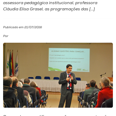
assessora pedagógica institucional, professora
Cláudia Elisa Grasel, as programações das […]
I.nova
Diplomados
Publicado em 21/07/2016
Por
Cultura
CPA
Biblioteca
Editora
Rádio