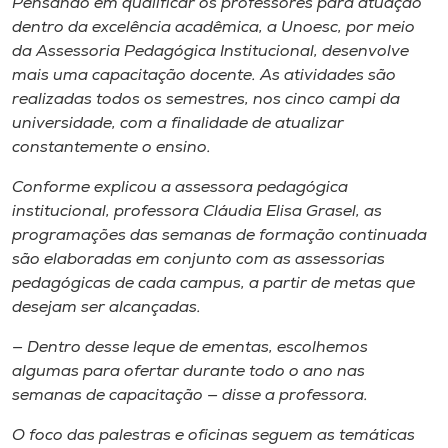
Pensando em qualificar os professores para atuação
Museu
dentro da excelência acadêmica, a Unoesc, por meio
da Assessoria Pedagógica Institucional, desenvolve
Unoesc
mais uma capacitação docente. As atividades são
Store
realizadas todos os semestres, nos cinco
campi
da
universidade, com a finalidade de atualizar
constantemente o ensino.
Conforme explicou a assessora pedagógica
Selecione
o idioma
institucional, professora Cláudia Elisa Grasel, as
programações das semanas de formação continuada
são elaboradas em conjunto com as assessorias
pedagógicas de cada
campus
, a partir de metas que
A+
desejam ser alcançadas.
A-
— Dentro desse leque de ementas, escolhemos
algumas para ofertar durante todo o ano nas
semanas de capacitação — disse a professora.
O foco das palestras e oficinas seguem as temáticas