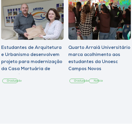
Estudantes de Arquitetura
Quarto Arraiá Universitário
e Urbanismo desenvolvem
marca acolhimento aos
projeto para modernização
estudantes da Unoesc
da Casa Mortuária de
Campos Novos
Tangará
Graduação
Graduação
Notícia