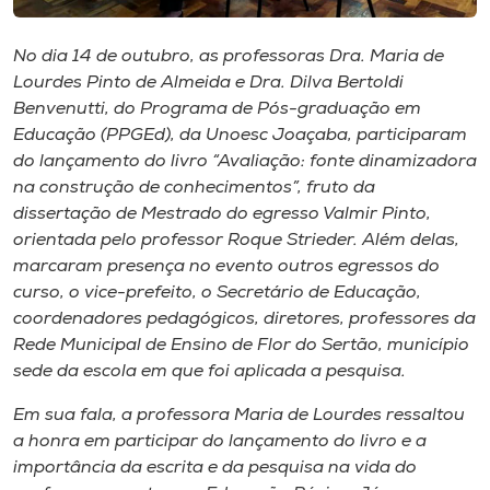
Museu
No dia 14 de outubro, as professoras Dra. Maria de
Unoesc
Lourdes Pinto de Almeida e Dra. Dilva Bertoldi
Store
Benvenutti, do Programa de Pós-graduação em
Educação (PPGEd), da Unoesc Joaçaba, participaram
do lançamento do livro “Avaliação: fonte dinamizadora
na construção de conhecimentos”, fruto da
Selecione
dissertação de Mestrado do egresso Valmir Pinto,
o idioma
orientada pelo professor Roque Strieder. Além delas,
marcaram presença no evento outros egressos do
curso, o vice-prefeito, o Secretário de Educação,
coordenadores pedagógicos, diretores, professores da
A+
Rede Municipal de Ensino de Flor do Sertão, município
A-
sede da escola em que foi aplicada a pesquisa.
Em sua fala, a professora Maria de Lourdes ressaltou
a honra em participar do lançamento do livro e a
importância da escrita e da pesquisa na vida do