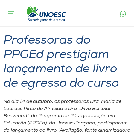
Página
O que
Professoras do PPGEd prestigiam lançamento
inicial
acontece
de livro de egresso do curso
Cursos
Graduação
Mestrado
Joaçaba
Onde estamos
Professoras do
Pesquisa
PPGEd prestigiam
lançamento de livro
Atendimento ao Estudante
de egresso do curso
Portal de Ensino
No dia 14 de outubro, as professoras Dra. Maria de
A
Lourdes Pinto de Almeida e Dra. Dilva Bertoldi
Unoesc
Benvenutti, do Programa de Pós-graduação em
Educação (PPGEd), da Unoesc Joaçaba, participaram
Internacionalização
do lançamento do livro “Avaliação: fonte dinamizadora