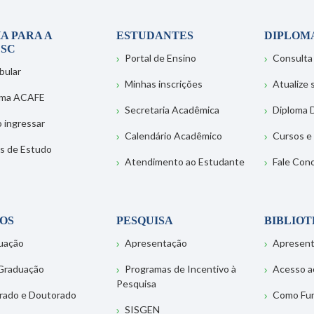
A PARA A
ESTUDANTES
DIPLOM
SC
Portal de Ensino
Consulta
bular
Minhas inscrições
Atualize
ema ACAFE
Secretaria Acadêmica
Diploma D
 ingressar
Calendário Acadêmico
Cursos e
s de Estudo
Atendimento ao Estudante
Fale Con
OS
PESQUISA
BIBLIO
uação
Apresentação
Apresen
Graduação
Programas de Incentivo à
Acesso a
Pesquisa
rado e Doutorado
Como Fu
SISGEN