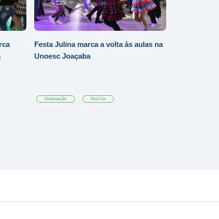
rca
Festa Julina marca a volta às aulas na
a
Unoesc Joaçaba
Graduação
Notícia