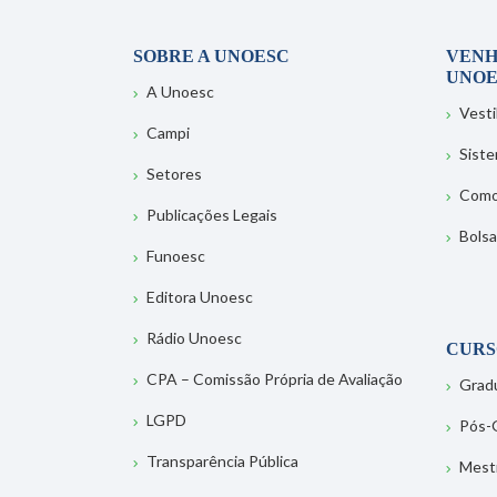
SOBRE A UNOESC
VENH
UNOE
A Unoesc
Vesti
Campi
Sist
Setores
Como
Publicações Legais
Bolsa
Funoesc
Editora Unoesc
Rádio Unoesc
CURS
CPA – Comissão Própria de Avaliação
Grad
LGPD
Pós-
Transparência Pública
Mest