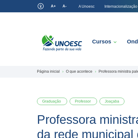
A+
A-
A Unoesc
Internacionalização
Cursos
Ond
Página inicial
O que acontece
Professora ministra pa
Graduação
Professor
Joaçaba
Professora ministr
da rede municipal