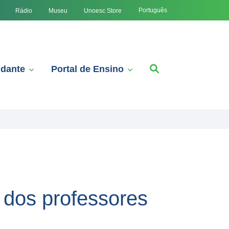
Português
Rádio
Museu
Unoesc Store
udante
Portal de Ensino
o dos professores