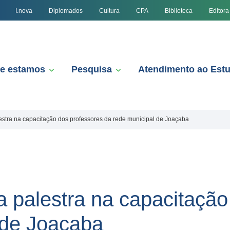
I.nova
Diplomados
Cultura
CPA
Biblioteca
Editora
e estamos
Pesquisa
Atendimento ao Est
lestra na capacitação dos professores da rede municipal de Joaçaba
a palestra na capacitaçã
 de Joaçaba