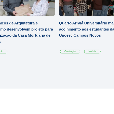
cos de Arquitetura e
Quarto Arraiá Universitário ma
mo desenvolvem projeto para
acolhimento aos estudantes d
zação da Casa Mortuária de
Unoesc Campos Novos
á
ção
Graduação
Notícia