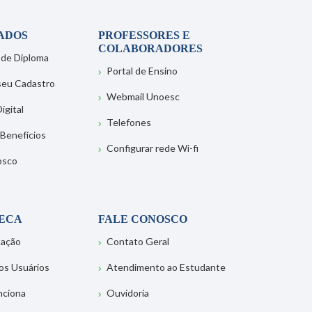
ADOS
PROFESSORES E
COLABORADORES
 de Diploma
Portal de Ensino
 seu Cadastro
Webmail Unoesc
igital
Telefones
 Benefícios
Configurar rede Wi-fi
osco
TECA
FALE CONOSCO
tação
Contato Geral
os Usuários
Atendimento ao Estudante
nciona
Ouvidoria