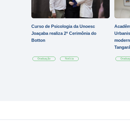
Curso de Psicologia da Unoesc
Acadêmi
Joaçaba realiza 2ª Cerimônia do
Urbanis
Botton
moderni
Tangar
Graduação
Notícia
Gradua