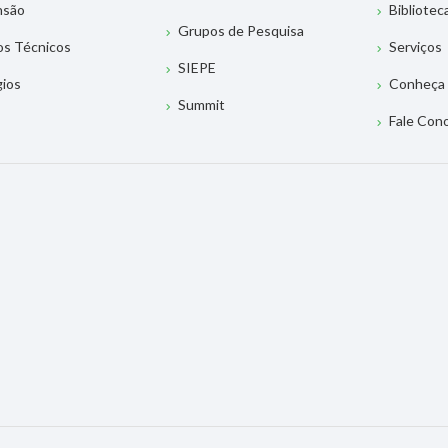
nsão
Bibliotec
Grupos de Pesquisa
os Técnicos
Serviços
SIEPE
gios
Conheça 
Summit
Fale Con