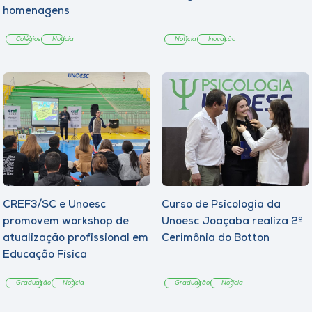
homenagens
Colégios
Notícia
Notícia
Inovação
CREF3/SC e Unoesc
Curso de Psicologia da
promovem workshop de
Unoesc Joaçaba realiza 2ª
atualização profissional em
Cerimônia do Botton
Educação Física
Graduação
Notícia
Graduação
Notícia