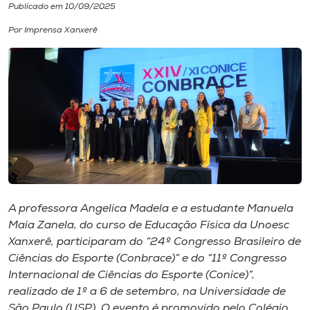
Publicado em 10/09/2025
I.nova
Por Imprensa Xanxerê
Diplomados
Cultura
CPA
Biblioteca
A professora Angelica Madela e a estudante Manuela
Maia Zanela, do curso de Educação Física da Unoesc
Editora
Xanxerê, participaram do “24º Congresso Brasileiro de
Ciências do Esporte (Conbrace)” e do “11º Congresso
Internacional de Ciências do Esporte (Conice)”,
Rádio
realizado de 1º a 6 de setembro, na Universidade de
São Paulo (USP). O evento é promovido pelo Colégio