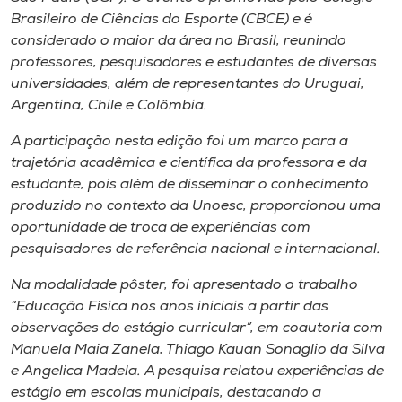
Museu
Brasileiro de Ciências do Esporte (CBCE) e é
considerado o maior da área no Brasil, reunindo
Unoesc
professores, pesquisadores e estudantes de diversas
universidades, além de representantes do Uruguai,
Store
Argentina, Chile e Colômbia.
A participação nesta edição foi um marco para a
trajetória acadêmica e científica da professora e da
Selecione
estudante, pois além de disseminar o conhecimento
o idioma
produzido no contexto da Unoesc, proporcionou uma
oportunidade de troca de experiências com
pesquisadores de referência nacional e internacional.
A+
Na modalidade pôster, foi apresentado o trabalho
A-
“Educação Física nos anos iniciais a partir das
observações do estágio curricular”, em coautoria com
Manuela Maia Zanela, Thiago Kauan Sonaglio da Silva
e Angelica Madela. A pesquisa relatou experiências de
estágio em escolas municipais, destacando a