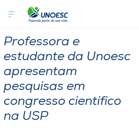
Página inicial
O que acontece
Professora e estudante da Unoesc apr
Cursos
Notícia
Pesquisa
Xanxerê
Onde estamos
Professora e
Pesquisa
estudante da Unoesc
apresentam
Atendimento ao Estudante
pesquisas em
Portal de Ensino
congresso científico
A
na USP
Unoesc
Internacionalização