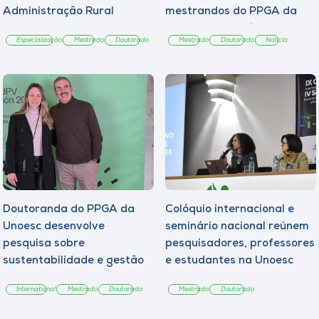
Administração Rural
mestrandos do PPGA da
Unoesc Chapecó
Especialização
Mestrado
Doutorado
Mestrado
Doutorado
Notícia
Doutoranda do PPGA da
Colóquio internacional e
Unoesc desenvolve
seminário nacional reúnem
pesquisa sobre
pesquisadores, professores
sustentabilidade e gestão
e estudantes na Unoesc
municipal na Espanha
Joaçaba
International
Mestrado
Doutorado
Mestrado
Doutorado