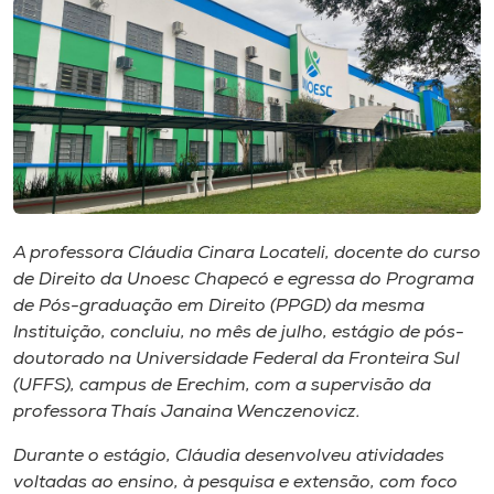
I.nova
Diplomados
Cultura
CPA
A professora Cláudia Cinara Locateli, docente do curso
de Direito da Unoesc Chapecó e egressa do Programa
de Pós-graduação em Direito (PPGD) da mesma
Biblioteca
Instituição, concluiu, no mês de julho, estágio de pós-
doutorado na Universidade Federal da Fronteira Sul
Editora
(UFFS), campus de Erechim, com a supervisão da
professora Thaís Janaina Wenczenovicz.
Rádio
Durante o estágio, Cláudia desenvolveu atividades
voltadas ao ensino, à pesquisa e extensão, com foco