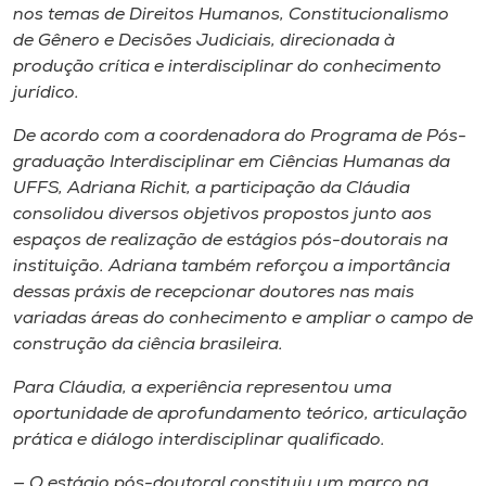
Museu
nos temas de Direitos Humanos, Constitucionalismo
de Gênero e Decisões Judiciais, direcionada à
produção crítica e interdisciplinar do conhecimento
Unoesc
jurídico.
Store
De acordo com a coordenadora do Programa de Pós-
graduação Interdisciplinar em Ciências Humanas da
UFFS, Adriana Richit, a participação da Cláudia
Selecione
consolidou diversos objetivos propostos junto aos
o idioma
espaços de realização de estágios pós-doutorais na
instituição. Adriana também reforçou a importância
dessas práxis de recepcionar doutores nas mais
variadas áreas do conhecimento e ampliar o campo de
A+
construção da ciência brasileira.
A-
Para Cláudia, a experiência representou uma
oportunidade de aprofundamento teórico, articulação
prática e diálogo interdisciplinar qualificado.
— O estágio pós-doutoral constituiu um marco na