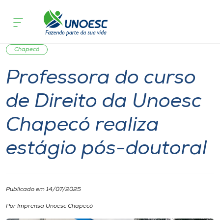
Página inicial
O que acontece
Professora do curso de Direito da Uno
Cursos
Doutorado
Pesquisa
Especialização
Mestrado
Onde estamos
Chapecó
Professora do curso
Pesquisa
de Direito da Unoesc
Atendimento ao Estudante
Chapecó realiza
Portal de Ensino
estágio pós-doutoral
A
Unoesc
Publicado em 14/07/2025
Por Imprensa Unoesc Chapecó
Internacionalização