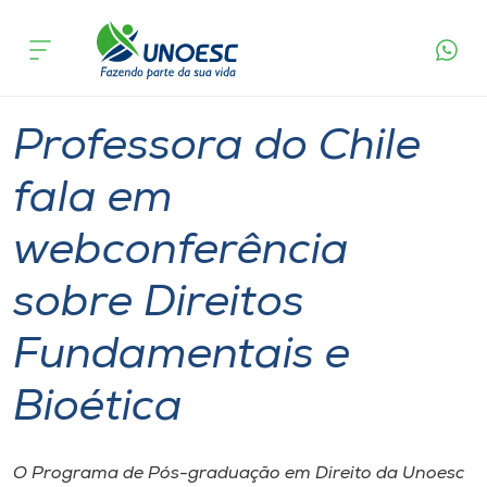
Página
O que
Professora do Chile fala em webconferência
inicial
acontece
sobre Direitos Fundamentais e Bioética
Cursos
Graduação
Notícia de evento
Onde estamos
Professora do Chile
Pesquisa
fala em
webconferência
Atendimento ao Estudante
sobre Direitos
Portal de Ensino
Fundamentais e
A
Bioética
Unoesc
Internacionalização
O Programa de Pós-graduação em Direito da Unoesc