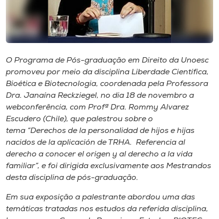
Museu
Unoesc
Store
O Programa de Pós-graduação em Direito da Unoesc
promoveu por meio da disciplina Liberdade Científica,
Bioética e Biotecnologia, coordenada pela Professora
Selecione
Dra. Janaína Reckziegel, no dia 18 de novembro a
o idioma
webconferência, com Profª Dra. Rommy Alvarez
Escudero (Chile), que palestrou sobre o
tema “Derechos de la personalidad de hijos e hijas
nacidos de la aplicación de TRHA. Referencia al
A+
derecho a conocer el origen y al derecho a la vida
A-
familiar”, e foi dirigida exclusivamente aos Mestrandos
desta disciplina de pós-graduação.
Em sua exposição a palestrante abordou uma das
temáticas tratadas nos estudos da referida disciplina,