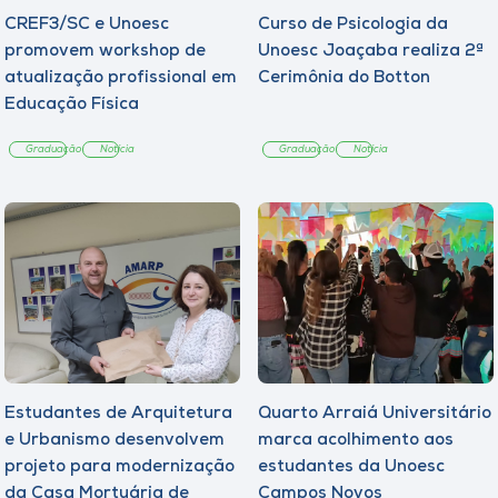
CREF3/SC e Unoesc
Curso de Psicologia da
promovem workshop de
Unoesc Joaçaba realiza 2ª
atualização profissional em
Cerimônia do Botton
Educação Física
Graduação
Notícia
Graduação
Notícia
Estudantes de Arquitetura
Quarto Arraiá Universitário
e Urbanismo desenvolvem
marca acolhimento aos
projeto para modernização
estudantes da Unoesc
da Casa Mortuária de
Campos Novos