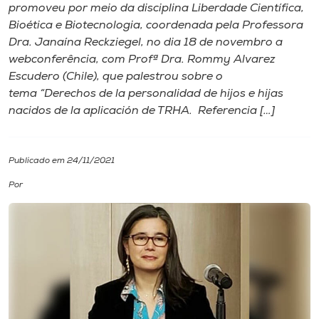
promoveu por meio da disciplina Liberdade Científica,
Bioética e Biotecnologia, coordenada pela Professora
I.nova
Dra. Janaína Reckziegel, no dia 18 de novembro a
webconferência, com Profª Dra. Rommy Alvarez
Diplomados
Escudero (Chile), que palestrou sobre o
tema “Derechos de la personalidad de hijos e hijas
nacidos de la aplicación de TRHA. Referencia […]
Cultura
CPA
Publicado em 24/11/2021
Por
Biblioteca
Editora
Rádio