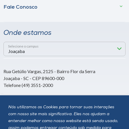
Fale Conosco
Onde estamos
Selecione o campus
Rua Getúlio Vargas, 2125 - Bairro Flor da Serra
Joaçaba - SC - CEP 89600-000
Telefone (49) 3551-2000
Siga a Unoesc
Nós utilizamos os Cookies para tornar suas interações
com nosso site mais significativa. Eles nos ajudam a
entender melhor como nosso website está sendo usado,
assim podemos entregar conteúdo sob medida para