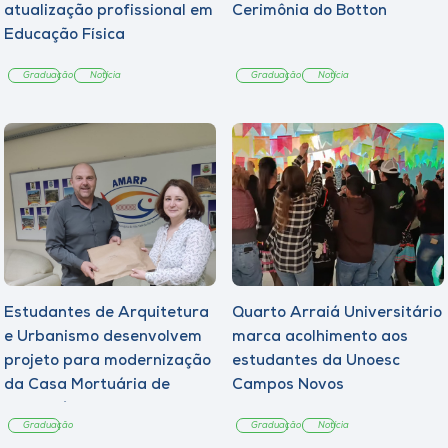
atualização profissional em
Cerimônia do Botton
Educação Física
Graduação
Notícia
Graduação
Notícia
Estudantes de Arquitetura
Quarto Arraiá Universitário
e Urbanismo desenvolvem
marca acolhimento aos
projeto para modernização
estudantes da Unoesc
da Casa Mortuária de
Campos Novos
Tangará
Graduação
Graduação
Notícia