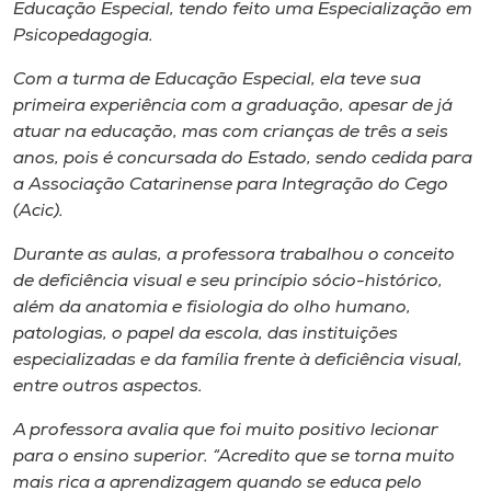
Museu
Educação Especial, tendo feito uma Especialização em
Psicopedagogia.
Unoesc
Com a turma de Educação Especial, ela teve sua
Store
primeira experiência com a graduação, apesar de já
atuar na educação, mas com crianças de três a seis
anos, pois é concursada do Estado, sendo cedida para
a Associação Catarinense para Integração do Cego
Selecione
(Acic).
o idioma
Durante as aulas, a professora trabalhou o conceito
de deficiência visual e seu princípio sócio-histórico,
além da anatomia e fisiologia do olho humano,
A+
patologias, o papel da escola, das instituições
A-
especializadas e da família frente à deficiência visual,
entre outros aspectos.
A professora avalia que foi muito positivo lecionar
para o ensino superior. “Acredito que se torna muito
mais rica a aprendizagem quando se educa pelo