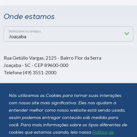
Onde estamos
Selecione o campus
Rua Getúlio Vargas, 2125 - Bairro Flor da Serra
Joaçaba - SC - CEP 89600-000
Telefone (49) 3551-2000
Siga a Unoesc
Nós utilizamos os Cookies para tornar suas interações
com nosso site mais significativa. Eles nos ajudam a
entender melhor como nosso website está sendo usado,
assim podemos entregar conteúdo sob medida para
você. Para mais informações sobre os tipos diferentes de
cookies que estamos usando, leia nossa
Política de