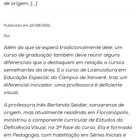
de origem, […]
I.nova
Publicado em 12/08/2011
Diplomados
Por
Além do que se espera tradicionalmente dele, um
Cultura
curso de graduação também deve reunir alguns
diferenciais que o destaquem em relação a cursos
CPA
semelhantes da área. E o curso de Licenciatura em
Educação Especial, do Campus de Xanxerê, traz um
diferencial inovador: uma professora é deficiente
Biblioteca
visual.
A professora Inês Berlanda Seidler, xanxerense de
Editora
origem, mas atualmente residindo em Florianópolis,
ministrou o componente curricular de Estudos da
Rádio
Deficiência Visual, na 3ª fase do curso. Ela é formada
em Pedagogia, com habilitação em Séries Iniciais e