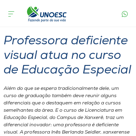
Página
O que
Professora deficiente visual atua no curso de
inicial
acontece
Educação Especial
Cursos
Graduação
Xanxerê
Onde estamos
Professora deficiente
Pesquisa
visual atua no curso
de Educação Especial
Atendimento ao Estudante
Portal de Ensino
Além do que se espera tradicionalmente dele, um
curso de graduação também deve reunir alguns
diferenciais que o destaquem em relação a cursos
A
semelhantes da área. E o curso de Licenciatura em
Unoesc
Educação Especial, do Campus de Xanxerê, traz um
diferencial inovador: uma professora é deficiente
Internacionalização
visual. A professora Inês Berlanda Seidler, xanxerense