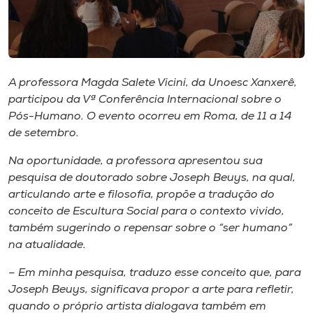
Museu
Unoesc
Store
A professora Magda Salete Vicini, da Unoesc Xanxerê,
participou da Vª Conferência Internacional sobre o
Pós-Humano. O evento ocorreu em Roma, de 11 a 14
de setembro.
Selecione
o idioma
Na oportunidade, a professora apresentou sua
pesquisa de doutorado sobre Joseph Beuys, na qual,
articulando arte e filosofia, propõe a tradução do
A+
conceito de Escultura Social para o contexto vivido,
A-
também sugerindo o repensar sobre o “ser humano”
na atualidade.
– Em minha pesquisa, traduzo esse conceito que, para
Joseph Beuys, significava propor a arte para refletir,
quando o próprio artista dialogava também em