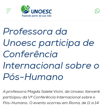
Página
O que
Professora da Unoesc participa de Conferência
inicial
acontece
Internacional sobre o Pós-Humano
Cursos
Graduação
Xanxerê
Onde estamos
Professora da
Pesquisa
Unoesc participa de
Conferência
Atendimento ao Estudante
Internacional sobre o
Portal de Ensino
Pós-Humano
A
Unoesc
A professora Magda Salete Vicini, da Unoesc Xanxerê,
participou da Vª Conferência Internacional sobre o
Internacionalização
Pós-Humano. O evento ocorreu em Roma, de 11 a 14