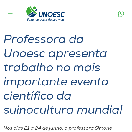
Página
O que
Professora da Unoesc apresenta trabalho no
inicial
acontece
mais importante evento científico da
Cursos
suinocultura mundial
Graduação
Mestrado
Xanxerê
Onde estamos
Professora da
Pesquisa
Unoesc apresenta
trabalho no mais
Atendimento ao Estudante
importante evento
Portal de Ensino
científico da
A
suinocultura mundial
Unoesc
Internacionalização
Nos dias 21 a 24 de junho, a professora Simone