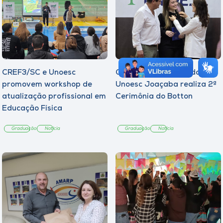
CREF3/SC e Unoesc
Curso de Psicologia da
promovem workshop de
Unoesc Joaçaba realiza 2ª
atualização profissional em
Cerimônia do Botton
Educação Física
Graduação
Notícia
Graduação
Notícia