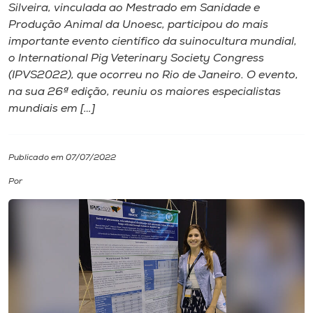
Silveira, vinculada ao Mestrado em Sanidade e
Produção Animal da Unoesc, participou do mais
I.nova
importante evento científico da suinocultura mundial,
o International Pig Veterinary Society Congress
Diplomados
(IPVS2022), que ocorreu no Rio de Janeiro. O evento,
na sua 26ª edição, reuniu os maiores especialistas
mundiais em […]
Cultura
CPA
Publicado em 07/07/2022
Por
Biblioteca
Editora
Rádio