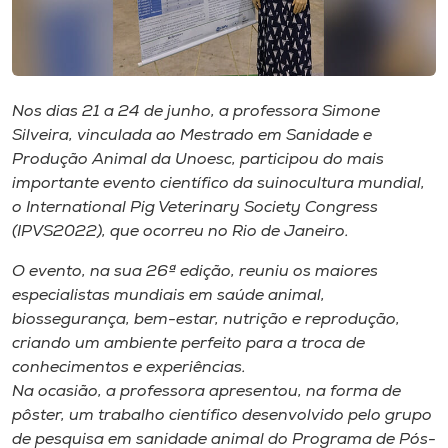
Museu
Unoesc
Store
Nos dias 21 a 24 de junho, a professora Simone
Silveira, vinculada ao Mestrado em Sanidade e
Produção Animal da Unoesc, participou do mais
importante evento científico da suinocultura mundial,
Selecione
o idioma
o International Pig Veterinary Society Congress
(IPVS2022), que ocorreu no Rio de Janeiro.
O evento, na sua 26ª edição, reuniu os maiores
A+
especialistas mundiais em saúde animal,
A-
biossegurança, bem-estar, nutrição e reprodução,
criando um ambiente perfeito para a troca de
conhecimentos e experiências.
Na ocasião, a professora apresentou, na forma de
pôster, um trabalho científico desenvolvido pelo grupo
de pesquisa em sanidade animal do Programa de Pós-