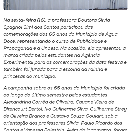
Museu
Unoesc
Na sexta-feira (16), a professora Doutora Silvia
Spagnol Simi dos Santos participou das
Store
comemorações dos 65 anos do Município de Água
Doce, representando o curso de Publicidade e
Propaganda e a Unoesc. Na ocasião, ela apresentou a
marca criada pelos estudantes na Agência
Selecione
o idioma
Experimental para as comemorações da data festiva e
também foi jurada para a escolha da rainha e
princesas do município.
A+
A campanha sobre os 65 anos do Município foi criada
A-
ao longo do último semestre pelos estudantes
Alexandrina Corrêa de Oliveira, Cauane Vieira de
Bitencourt Bertol, Ivo Guilherme Silva, Guilherme Strey
de Oliveira Branco e Gustavo Souza Goulart, sob a
orientação dos professores Silvia, Paulo Ricardo dos
Santos e Vanessa Balestrin. Além da logomarca, foram