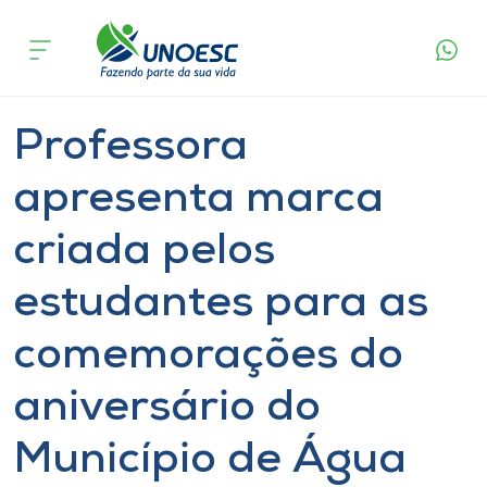
Página
O que
Professora apresenta marca criada pelos
inicial
acontece
estudantes para as comemorações do
Cursos
aniversário do Município de Água Doce
Graduação
Notícia
Geral
Joaçaba
Onde estamos
Professora
Pesquisa
apresenta marca
criada pelos
Atendimento ao Estudante
estudantes para as
Portal de Ensino
comemorações do
A
aniversário do
Unoesc
Município de Água
Internacionalização