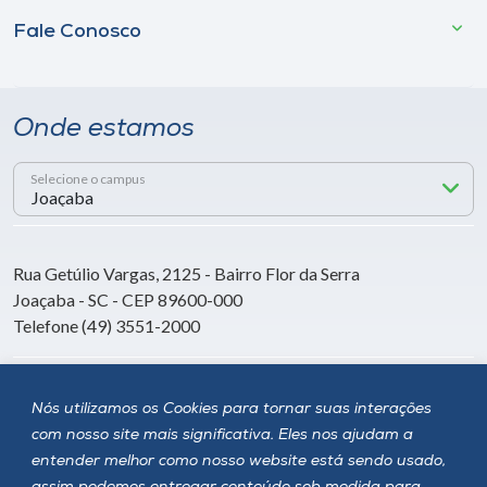
Fale Conosco
Onde estamos
Selecione o campus
Rua Getúlio Vargas, 2125 - Bairro Flor da Serra
Joaçaba - SC - CEP 89600-000
Telefone (49) 3551-2000
Siga a Unoesc
Nós utilizamos os Cookies para tornar suas interações
com nosso site mais significativa. Eles nos ajudam a
entender melhor como nosso website está sendo usado,