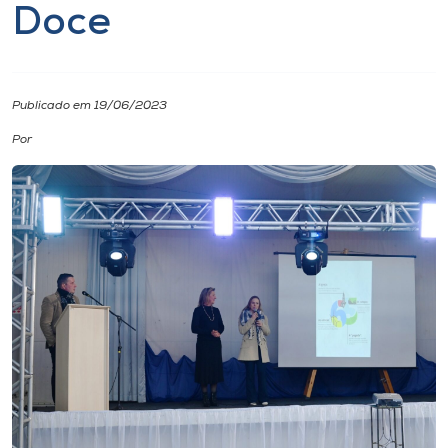
Doce
I.nova
Diplomados
Publicado em 19/06/2023
Por
Cultura
CPA
Biblioteca
Editora
Rádio