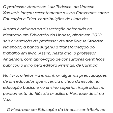
Museu
O professor Anderson Luiz Tedesco, da Unoesc
Xanxerê, lançou recentemente o livro
Conversas sobre
Unoesc
Educação e Ética: contribuições de Lima Vaz
.
Store
A obra é oriunda da dissertação defendida no
Mestrado em Educação da Unoesc, ainda em 2012,
sob orientação do professor doutor Roque Strieder.
Na época, a banca sugeriu a transformação do
Selecione
o idioma
trabalho em livro. Assim, neste ano, o professor
Anderson, com aprovação de consultores científicos,
publicou o livro pela editora Prismas, de Curitiba.
A+
No livro, o leitor irá encontrar algumas preocupações
A-
de um educador que vivencia o
chão da escola
na
educação básica e no ensino superior, inspiradas no
pensamento do filósofo brasileiro Henrique de Lima
Vaz.
— O Mestrado em Educação da Unoesc contribuiu na