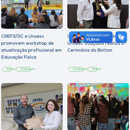
CREF3/SC e Unoesc
Curso de Psicologia da
promovem workshop de
Unoesc Joaçaba realiza 2ª
atualização profissional em
Cerimônia do Botton
Educação Física
Notícia
Graduação
Graduação
Notícia