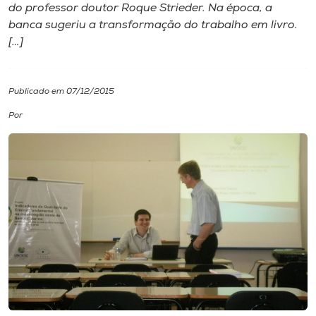
do professor doutor Roque Strieder. Na época, a
banca sugeriu a transformação do trabalho em livro.
I.nova
[…]
Diplomados
Publicado em 07/12/2015
Cultura
Por
CPA
Biblioteca
Editora
Rádio