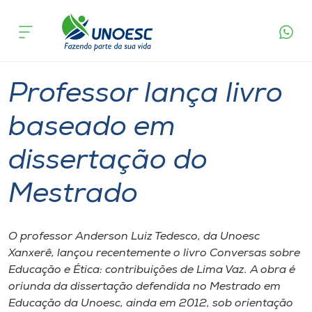
Página
O que
Professor lança livro baseado em
inicial
acontece
dissertação do Mestrado
Cursos
Graduação
Pesquisa
Xanxerê
Onde estamos
Professor lança livro
Pesquisa
baseado em
dissertação do
Atendimento ao Estudante
Mestrado
Portal de Ensino
O professor Anderson Luiz Tedesco, da Unoesc
A
Xanxerê, lançou recentemente o livro Conversas sobre
Unoesc
Educação e Ética: contribuições de Lima Vaz. A obra é
oriunda da dissertação defendida no Mestrado em
Internacionalização
Educação da Unoesc, ainda em 2012, sob orientação