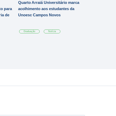
Quarto Arraiá Universitário marca
o para
acolhimento aos estudantes da
ia de
Unoesc Campos Novos
Graduação
Notícia