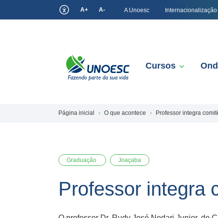
A+
A-
A Unoesc
Internacionalização
Cursos
Ond
Página inicial
O que acontece
Professor integra comitê
Graduação
Joaçaba
Professor integra c
O professor Dr. Rudy José Nodari Junior, do