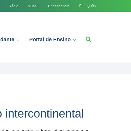
Português
Rádio
Museu
Unoesc Store
udante
Portal de Ensino
 intercontinental
 dos sete pesquisadores latino-americanos