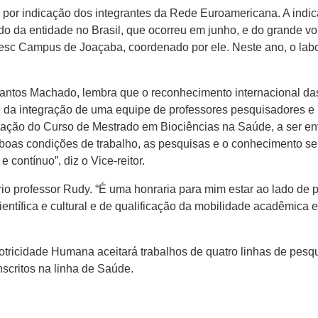
a por indicação dos integrantes da Rede Euroamericana. A indi
o da entidade no Brasil, que ocorreu em junho, e do grande v
noesc Campus de Joaçaba, coordenado por ele. Neste ano, o la
ntos Machado, lembra que o reconhecimento internacional das 
e da integração de uma equipe de professores pesquisadores e 
ntação do Curso de Mestrado em Biociências na Saúde, a ser en
boas condições de trabalho, as pesquisas e o conhecimento 
 contínuo”, diz o Vice-reitor.
 professor Rudy. “É uma honraria para mim estar ao lado de p
ntífica e cultural e de qualificação da mobilidade acadêmica en
ricidade Humana aceitará trabalhos de quatro linhas de pesq
nscritos na linha de Saúde.