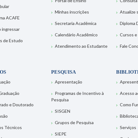
Portal de Ensino
Consulta
bular
Minhas inscrições
Atualize
ema ACAFE
Secretaria Acadêmica
Diploma D
 ingressar
Calendário Acadêmico
Cursos e
s de Estudo
Atendimento ao Estudante
Fale Con
OS
PESQUISA
BIBLIO
uação
Apresentação
Apresen
Graduação
Programas de Incentivo à
Acesso a
Pesquisa
rado e Doutorado
Como Fu
SISGEN
nsão
Bibliotec
Grupos de Pesquisa
os Técnicos
Serviços
SIEPE