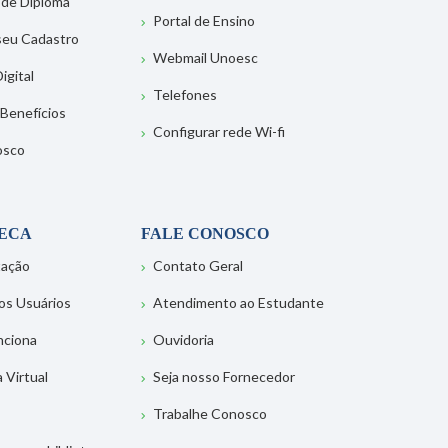
 de Diploma
Portal de Ensino
 seu Cadastro
Webmail Unoesc
igital
Telefones
 Benefícios
Configurar rede Wi-fi
osco
TECA
FALE CONOSCO
tação
Contato Geral
os Usuários
Atendimento ao Estudante
nciona
Ouvidoria
a Virtual
Seja nosso Fornecedor
Trabalhe Conosco