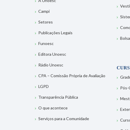
A Unoesc
Vesti
Campi
Sist
Setores
Como
Publicações Legais
Bolsa
Funoesc
Editora Unoesc
Rádio Unoesc
CURS
CPA – Comissão Própria de Avaliação
Grad
LGPD
Pós-
Transparência Pública
Mest
O que acontece
Exte
Serviços para a Comunidade
Curs