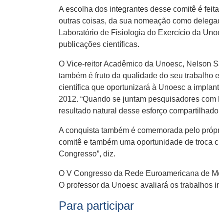
A escolha dos integrantes desse comitê é feit
outras coisas, da sua nomeação como delegad
Laboratório de Fisiologia do Exercício da U
publicações científicas.
O Vice-reitor Acadêmico da Unoesc, Nelson Sa
também é fruto da qualidade do seu trabalho 
científica que oportunizará à Unoesc a impla
2012. “Quando se juntam pesquisadores com 
resultado natural desse esforço compartilhado e
A conquista também é comemorada pelo próprio
comitê e também uma oportunidade de troca cie
Congresso”, diz.
O V Congresso da Rede Euroamericana de Mot
O professor da Unoesc avaliará os trabalhos i
Para participar