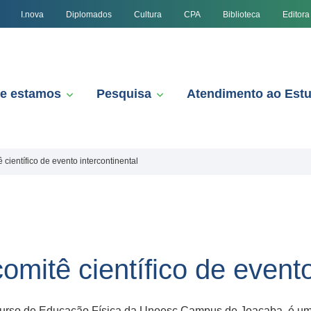
I.nova
Diplomados
Cultura
CPA
Biblioteca
Editora
e estamos
Pesquisa
Atendimento ao Est
 científico de evento intercontinental
omitê científico de evento
 Curso de Educação Física da Unoesc Campus de Joaçaba, é um