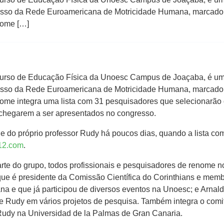
gresso da Rede Euroamericana de Motricidade Humana, marcado 
nome […]
 Curso de Educação Física da Unoesc Campus de Joaçaba, é um
gresso da Rede Euroamericana de Motricidade Humana, marcado 
me integra uma lista com 31 pesquisadores que selecionarão os 
e chegarem a ser apresentados no congresso.
do próprio professor Rudy há poucos dias, quando a lista com o
012.com
.
arte do grupo, todos profissionais e pesquisadores de renome n
ue é presidente da Comissão Científica do Corinthians e membr
na e que já participou de diversos eventos na Unoesc; e Arnald
e Rudy em vários projetos de pesquisa. Também integra o comi
Rudy na Universidad de la Palmas de Gran Canaria.