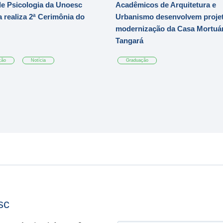
e Psicologia da Unoesc
Acadêmicos de Arquitetura e
 realiza 2ª Cerimônia do
Urbanismo desenvolvem projet
modernização da Casa Mortuár
Tangará
ção
Notícia
Graduação
sc