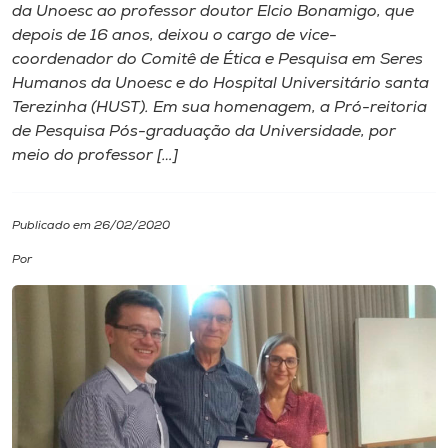
da Unoesc ao professor doutor Elcio Bonamigo, que
depois de 16 anos, deixou o cargo de vice-
I.nova
coordenador do Comitê de Ética e Pesquisa em Seres
Humanos da Unoesc e do Hospital Universitário santa
Diplomados
Terezinha (HUST). Em sua homenagem, a Pró-reitoria
de Pesquisa Pós-graduação da Universidade, por
meio do professor […]
Cultura
CPA
Publicado em 26/02/2020
Por
Biblioteca
Editora
Rádio