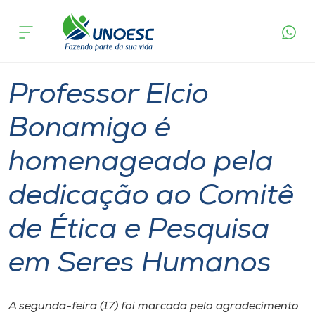
Página
O que
Professor Elcio Bonamigo é homenageado pela
inicial
acontece
dedicação ao Comitê de Ética e Pesquisa em
Cursos
Seres Humanos
Graduação
Professor
Joaçaba
Onde estamos
Professor Elcio
Pesquisa
Bonamigo é
homenageado pela
Atendimento ao Estudante
dedicação ao Comitê
Portal de Ensino
de Ética e Pesquisa
A
em Seres Humanos
Unoesc
Internacionalização
A segunda-feira (17) foi marcada pelo agradecimento