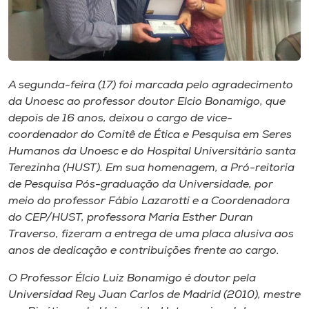
Museu
Unoesc
Store
A segunda-feira (17) foi marcada pelo agradecimento
da Unoesc ao professor doutor Elcio Bonamigo, que
depois de 16 anos, deixou o cargo de vice-
Selecione
coordenador do Comitê de Ética e Pesquisa em Seres
o idioma
Humanos da Unoesc e do Hospital Universitário santa
Terezinha (HUST). Em sua homenagem, a Pró-reitoria
de Pesquisa Pós-graduação da Universidade, por
meio do professor Fábio Lazarotti e a Coordenadora
A+
do CEP/HUST, professora Maria Esther Duran
A-
Traverso, fizeram a entrega de uma placa alusiva aos
anos de dedicação e contribuições frente ao cargo.
O Professor Élcio Luiz Bonamigo é doutor pela
Universidad Rey Juan Carlos de Madrid (2010), mestre