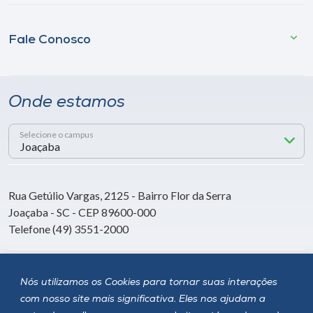
Fale Conosco
Onde estamos
Selecione o campus
Rua Getúlio Vargas, 2125 - Bairro Flor da Serra
Joaçaba - SC - CEP 89600-000
Telefone (49) 3551-2000
Siga a Unoesc
Nós utilizamos os Cookies para tornar suas interações
com nosso site mais significativa. Eles nos ajudam a