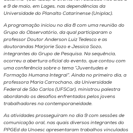
Museu
e 9 de maio, em Lages, nas dependências da
Universidade do Planalto Catarinense (Uniplac).
Unoesc
A programação iniciou no dia 8 com uma reunião do
Store
Grupo do Observatório, da qual participaram o
professor Doutor Anderson Luiz Tedesco e as
doutorandas Marjorie Sozo e Jessica Sozo,
integrantes do Grupo de Pesquisa. Na sequência,
Selecione
ocorreu a abertura oficial do evento, que contou com
o idioma
uma conferência sobre o tema “Juventudes e
Formação Humana Integral”. Ainda no primeiro dia, a
professora Maria Carrochano, da Universidade
A+
Federal de São Carlos (UFSCar), ministrou palestra
A-
abordando os desafios enfrentados pelos jovens
trabalhadores na contemporaneidade.
As atividades prosseguiram no dia 9 com sessões de
comunicação oral, nas quais diversos integrantes do
PPGEd da Unoesc apresentaram trabalhos vinculados