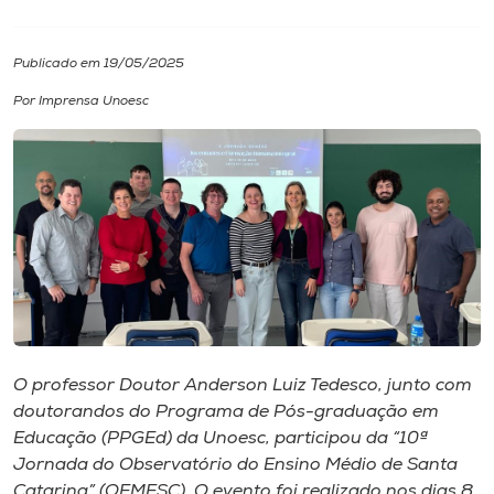
I.nova
Publicado em 19/05/2025
Por Imprensa Unoesc
Diplomados
Cultura
CPA
Biblioteca
Editora
O professor Doutor Anderson Luiz Tedesco, junto com
doutorandos do Programa de Pós-graduação em
Educação (PPGEd) da Unoesc, participou da “10ª
Rádio
Jornada do Observatório do Ensino Médio de Santa
Catarina” (OEMESC). O evento foi realizado nos dias 8