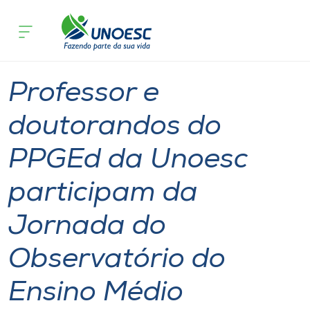
Página inicial
O que acontece
Professor e doutorandos do PPGEd da
Cursos
Notícia
Doutorado
Onde estamos
Professor e
Pesquisa
doutorandos do
PPGEd da Unoesc
Atendimento ao Estudante
participam da
Portal de Ensino
Jornada do
A
Observatório do
Unoesc
Ensino Médio
Internacionalização