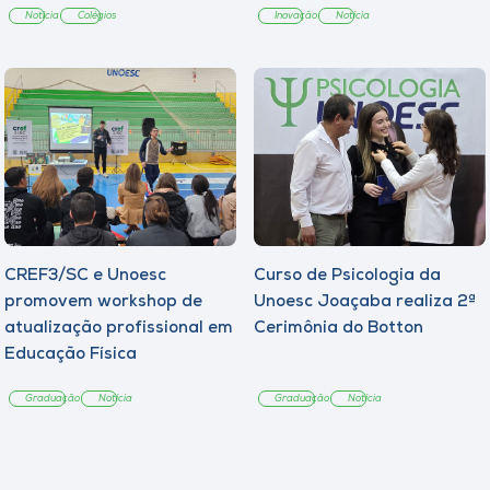
Notícia
Colégios
Inovação
Notícia
CREF3/SC e Unoesc
Curso de Psicologia da
promovem workshop de
Unoesc Joaçaba realiza 2ª
atualização profissional em
Cerimônia do Botton
Educação Física
Graduação
Notícia
Graduação
Notícia