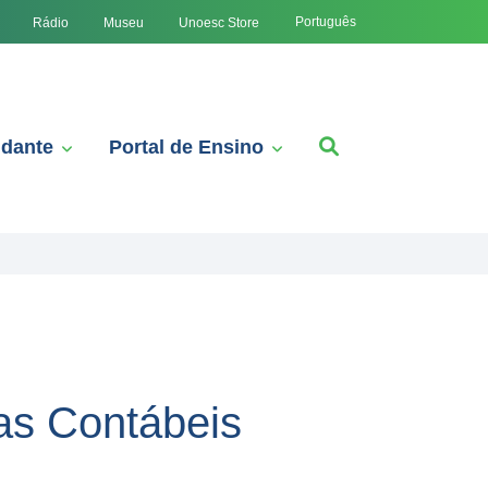
Português
Rádio
Museu
Unoesc Store
udante
Portal de Ensino
as Contábeis