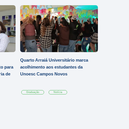
Quarto Arraiá Universitário marca
o para
acolhimento aos estudantes da
ia de
Unoesc Campos Novos
Graduação
Notícia