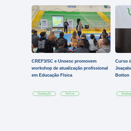
CREF3/SC e Unoesc promovem
Curso d
workshop de atualização profissional
Joaçaba
em Educação Física
Botton
Graduação
Notícia
Gradua