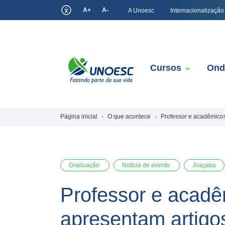
A+
A-
A Unoesc
Internacionalização
Cursos
Ond
Página inicial
O que acontece
Professor e acadêmico
Graduação
Notícia de evento
Joaçaba
Professor e acadê
apresentam artig