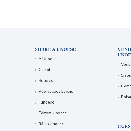
SOBRE A UNOESC
VENH
UNOE
A Unoesc
Vesti
Campi
Sist
Setores
Como
Publicações Legais
Bolsa
Funoesc
Editora Unoesc
Rádio Unoesc
CURS