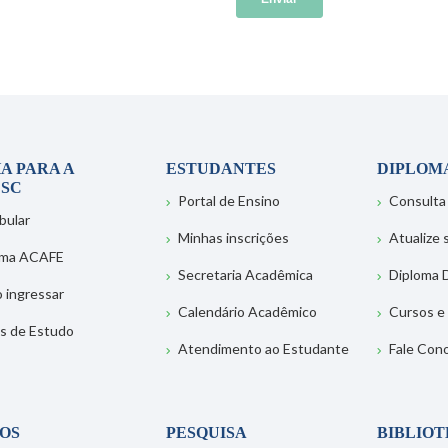
A PARA A
ESTUDANTES
DIPLOM
SC
Portal de Ensino
Consulta
bular
Minhas inscrições
Atualize
ema ACAFE
Secretaria Acadêmica
Diploma D
 ingressar
Calendário Acadêmico
Cursos e
s de Estudo
Atendimento ao Estudante
Fale Con
OS
PESQUISA
BIBLIO