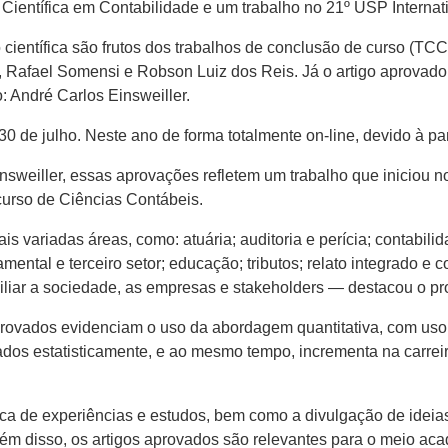
Científica em Contabilidade e um trabalho no 21º USP Internat
 científica são frutos dos trabalhos de conclusão de curso (TC
, Rafael Somensi e Robson Luiz dos Reis. Já o artigo aprovado 
: André Carlos Einsweiller.
30 de julho. Neste ano de forma totalmente on-line, devido à p
nsweiller, essas aprovações refletem um trabalho que iniciou n
curso de Ciências Contábeis.
 variadas áreas, como: atuária; auditoria e perícia; contabilid
amental e terceiro setor; educação; tributos; relato integrado 
xiliar a sociedade, as empresas e stakeholders — destacou o pr
aprovados evidenciam o uso da abordagem quantitativa, com uso 
ados estatisticamente, e ao mesmo tempo, incrementa na carrei
ca de experiências e estudos, bem como a divulgação de ideias 
m disso, os artigos aprovados são relevantes para o meio aca