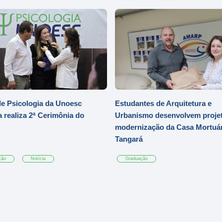
e Psicologia da Unoesc
Estudantes de Arquitetura e
 realiza 2ª Cerimônia do
Urbanismo desenvolvem projet
modernização da Casa Mortuár
Tangará
ção
Notícia
Graduação