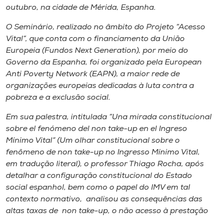
Museu
outubro, na cidade de Mérida, Espanha.
O Seminário, realizado no âmbito do Projeto “Acesso
Unoesc
Vital”, que conta com o financiamento da União
Store
Europeia (Fundos Next Generation), por meio do
Governo da Espanha, foi organizado pela European
Anti Poverty Network (EAPN), a maior rede de
organizações europeias dedicadas à luta contra a
Selecione
pobreza e a exclusão social.
o idioma
Em sua palestra, intitulada “Una mirada constitucional
sobre el fenómeno del non take-up en el Ingreso
Mínimo Vital” (Um olhar constitucional sobre o
A+
fenômeno de non take-up no Ingresso Mínimo Vital,
A-
em tradução literal), o professor Thiago Rocha, após
detalhar a configuração constitucional do Estado
social espanhol, bem como o papel do IMV em tal
contexto normativo, analisou as consequências das
altas taxas de non take-up, o não acesso à prestação