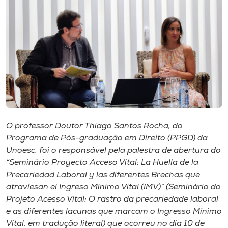
I.nova
Diplomados
Cultura
CPA
O professor Doutor Thiago Santos Rocha, do
Programa de Pós-graduação em Direito (PPGD) da
Biblioteca
Unoesc, foi o responsável pela palestra de abertura do
“Seminário Proyecto Acceso Vital: La Huella de la
Editora
Precariedad Laboral y las diferentes Brechas que
atraviesan el Ingreso Mínimo Vital (IMV)” (Seminário do
Projeto Acesso Vital: O rastro da precariedade laboral
Rádio
e as diferentes lacunas que marcam o Ingresso Mínimo
Vital, em tradução literal) que ocorreu no dia 10 de