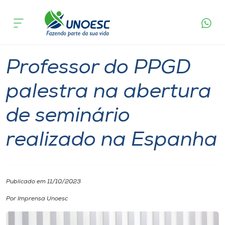
Página
O que
Professor do PPGD palestra na abertura de
inicial
acontece
seminário realizado na Espanha
Cursos
Notícia
Professor
Onde estamos
Professor do PPGD
Pesquisa
palestra na abertura
de seminário
Atendimento ao Estudante
realizado na Espanha
Portal de Ensino
A
Publicado em 11/10/2023
Unoesc
Por Imprensa Unoesc
Internacionalização