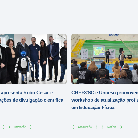
 apresenta Robô César e
CREF3/SC e Unoesc promove
ações de divulgação científica
workshop de atualização profi
em Educação Física
Inovação
Graduação
Notícia