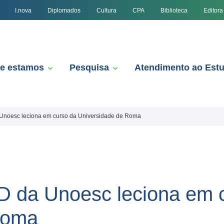
I.nova
Diplomados
Cultura
CPA
Biblioteca
Editora
e estamos
Pesquisa
Atendimento ao Est
Unoesc leciona em curso da Universidade de Roma
D da Unoesc leciona em 
Roma