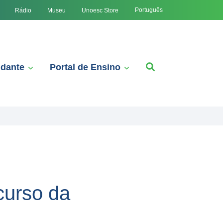
Português
Rádio
Museu
Unoesc Store
udante
Portal de Ensino
curso da