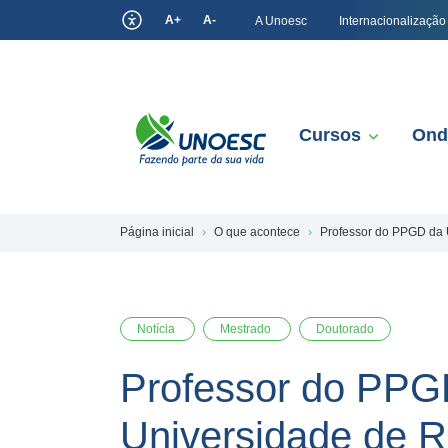
A+
A-
A Unoesc
Internacionalização
Cursos
Ond
Página inicial
O que acontece
Professor do PPGD da 
Notícia
Mestrado
Doutorado
Professor do PPG
Universidade de 