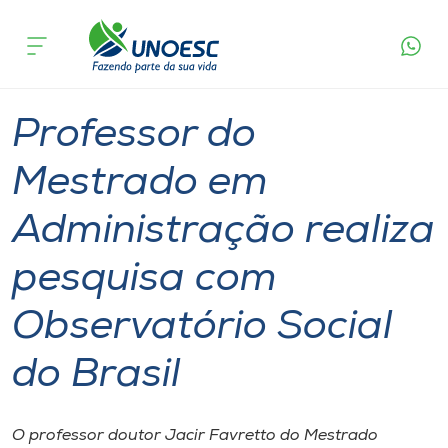
Página
O que
Professor do Mestrado em Administração realiza
inicial
acontece
pesquisa com Observatório Social do Brasil
Cursos
Graduação
Pesquisa
Mestrado
Chapecó
Onde estamos
Professor do
Pesquisa
Mestrado em
Administração realiza
Atendimento ao Estudante
pesquisa com
Portal de Ensino
Observatório Social
A
do Brasil
Unoesc
Internacionalização
O professor doutor Jacir Favretto do Mestrado