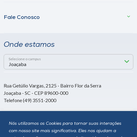
Fale Conosco
Onde estamos
Selecione o campus
Rua Getúlio Vargas, 2125 - Bairro Flor da Serra
Joaçaba - SC - CEP 89600-000
Telefone (49) 3551-2000
Siga a Unoesc
Nós utilizamos os Cookies para tornar suas interações
com nosso site mais significativa. Eles nos ajudam a