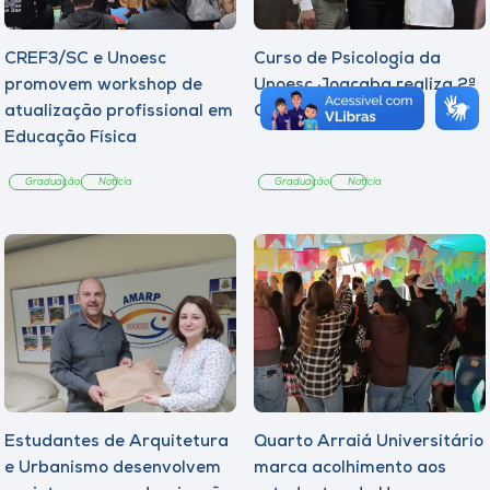
CREF3/SC e Unoesc
Curso de Psicologia da
promovem workshop de
Unoesc Joaçaba realiza 2ª
atualização profissional em
Cerimônia do Botton
Educação Física
Graduação
Notícia
Graduação
Notícia
Estudantes de Arquitetura
Quarto Arraiá Universitário
e Urbanismo desenvolvem
marca acolhimento aos