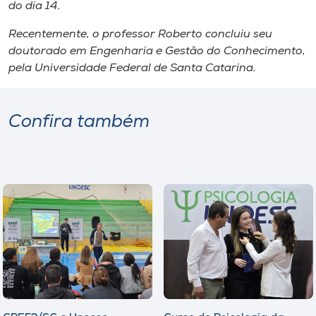
Museu
do dia 14.
Recentemente, o professor Roberto concluiu seu
Unoesc
doutorado em Engenharia e Gestão do Conhecimento,
Store
pela Universidade Federal de Santa Catarina.
Confira também
Selecione
o idioma
A+
A-