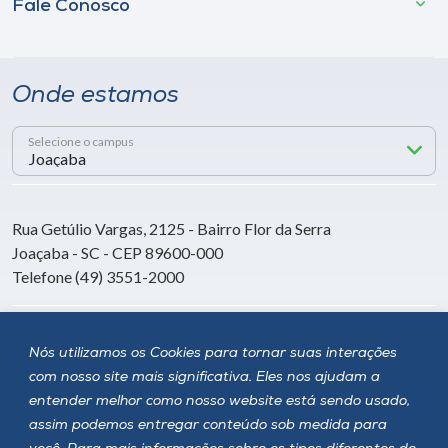
Fale Conosco
Onde estamos
Selecione o campus
Rua Getúlio Vargas, 2125 - Bairro Flor da Serra
Joaçaba - SC - CEP 89600-000
Telefone (49) 3551-2000
Siga a Unoesc
Nós utilizamos os Cookies para tornar suas interações
com nosso site mais significativa. Eles nos ajudam a
entender melhor como nosso website está sendo usado,
assim podemos entregar conteúdo sob medida para