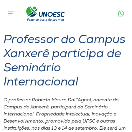
Página
O que
Professor do Campus Xanxerê participa de
inicial
acontece
Seminário Internacional
Cursos
Graduação
Xanxerê
Onde estamos
Professor do Campus
Pesquisa
Xanxerê participa de
Seminário
Atendimento ao Estudante
Internacional
Portal de Ensino
O professor Roberto Mauro Dall’Agnol, docente do
A
Campus de Xanxerê, participará do Seminário
Unoesc
Internacional: Propriedade Intelectual, Inovação e
Desenvolvimento, promovido pela UFSC e outras
Internacionalização
instituições, nos dias 13 e 14 de setembro. Ele será um