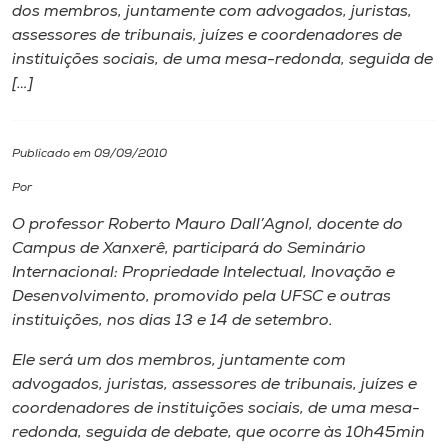
dos membros, juntamente com advogados, juristas,
assessores de tribunais, juízes e coordenadores de
I.nova
instituições sociais, de uma mesa-redonda, seguida de
[…]
Diplomados
Publicado em 09/09/2010
Cultura
Por
CPA
O professor Roberto Mauro Dall’Agnol, docente do
Campus de Xanxerê, participará do Seminário
Internacional: Propriedade Intelectual, Inovação e
Biblioteca
Desenvolvimento, promovido pela UFSC e outras
instituições, nos dias 13 e 14 de setembro.
Editora
Ele será um dos membros, juntamente com
advogados, juristas, assessores de tribunais, juízes e
Rádio
coordenadores de instituições sociais, de uma mesa-
redonda, seguida de debate, que ocorre às 10h45min