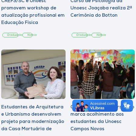
CREF3/SC e Unoesc
Curso de Psicologia da
promovem workshop de
Unoesc Joaçaba realiza 2ª
atualização profissional em
Cerimônia do Botton
Educação Física
Graduação
Notícia
Graduação
Notícia
Estudantes de Arquitetura
Quarto Arraiá Universitário
e Urbanismo desenvolvem
marca acolhimento aos
projeto para modernização
estudantes da Unoesc
da Casa Mortuária de
Campos Novos