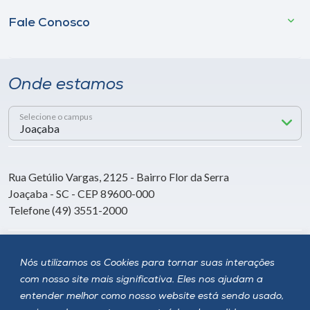
Fale Conosco
Onde estamos
Selecione o campus
Rua Getúlio Vargas, 2125 - Bairro Flor da Serra
Joaçaba - SC - CEP 89600-000
Telefone (49) 3551-2000
Siga a Unoesc
Nós utilizamos os Cookies para tornar suas interações
com nosso site mais significativa. Eles nos ajudam a
entender melhor como nosso website está sendo usado,