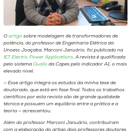
Museu
Unoesc
Store
O
artigo
sobre modelagem de transformadores de
potência, do professor de Engenharia Elétrica da
Unoesc Joaçaba, Marconi Januário, foi publicado na
Selecione
IET Electric Power Applications
. A revista é qualificada
o idioma
pelo sistema
Qualis
da Capes pelo indicador A1, o mais
elevado nível.
— Esse artigo integra os estudos da minha tese de
A+
doutorado, que está em fase final. Todos os trabalhos
A-
científicos por esta revista são de grande qualidade
técnica e possuem um equilíbrio entre a prática e a
teoria — acrescentou.
Além do professor Marconi Januário, contribuíram
com a elaboração do artigo dois professores doutores