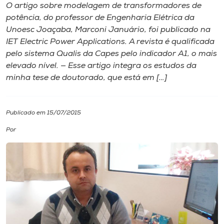
O artigo sobre modelagem de transformadores de
potência, do professor de Engenharia Elétrica da
I.nova
Unoesc Joaçaba, Marconi Januário, foi publicado na
IET Electric Power Applications. A revista é qualificada
Diplomados
pelo sistema Qualis da Capes pelo indicador A1, o mais
elevado nível. — Esse artigo integra os estudos da
minha tese de doutorado, que está em […]
Cultura
CPA
Publicado em 15/07/2015
Por
Biblioteca
Editora
Rádio