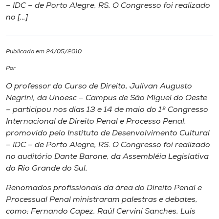
– IDC – de Porto Alegre, RS. O Congresso foi realizado
no […]
I.nova
Diplomados
Publicado em 24/05/2010
Por
Cultura
O professor do Curso de Direito, Julivan Augusto
Negrini, da Unoesc – Campus de São Miguel do Oeste
CPA
– participou nos dias 13 e 14 de maio do 1º Congresso
Internacional de Direito Penal e Processo Penal,
promovido pelo Instituto de Desenvolvimento Cultural
Biblioteca
– IDC – de Porto Alegre, RS. O Congresso foi realizado
no auditório Dante Barone, da Assembléia Legislativa
Editora
do Rio Grande do Sul.
Renomados profissionais da área do Direito Penal e
Rádio
Processual Penal ministraram palestras e debates,
como: Fernando Capez, Raúl Cervini Sanches, Luis