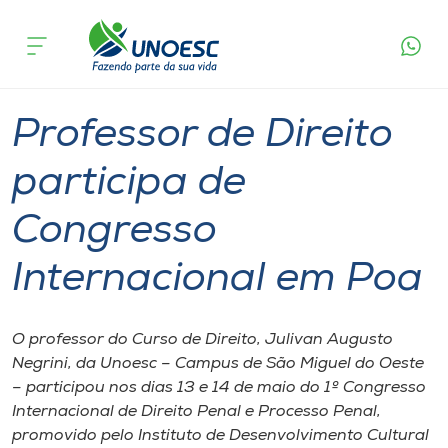
Página
O que
Professor de Direito participa de Congresso
inicial
acontece
Internacional em Poa
Cursos
Graduação
São Miguel do Oeste
Onde estamos
Professor de Direito
Pesquisa
participa de
Congresso
Atendimento ao Estudante
Internacional em Poa
Portal de Ensino
O professor do Curso de Direito, Julivan Augusto
A
Negrini, da Unoesc – Campus de São Miguel do Oeste
Unoesc
– participou nos dias 13 e 14 de maio do 1º Congresso
Internacional de Direito Penal e Processo Penal,
Internacionalização
promovido pelo Instituto de Desenvolvimento Cultural