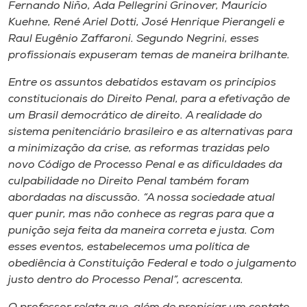
Museu
Fernando Niño, Ada Pellegrini Grinover, Maurício
Kuehne, René Ariel Dotti, José Henrique Pierangeli e
Raul Eugênio Zaffaroni. Segundo Negrini, esses
Unoesc
profissionais expuseram temas de maneira brilhante.
Store
Entre os assuntos debatidos estavam os princípios
constitucionais do Direito Penal, para a efetivação de
um Brasil democrático de direito. A realidade do
Selecione
sistema penitenciário brasileiro e as alternativas para
o idioma
a minimização da crise, as reformas trazidas pelo
novo Código de Processo Penal e as dificuldades da
culpabilidade no Direito Penal também foram
abordadas na discussão. “A nossa sociedade atual
A+
quer punir, mas não conhece as regras para que a
A-
punição seja feita da maneira correta e justa. Com
esses eventos, estabelecemos uma política de
obediência à Constituição Federal e todo o julgamento
justo dentro do Processo Penal”, acrescenta.