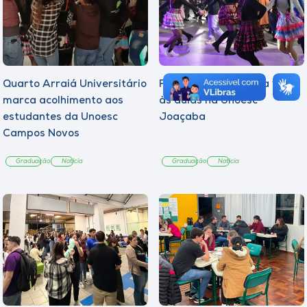
Quarto Arraiá Universitário
Festa Julina marca a volta
marca acolhimento aos
às aulas na Unoesc
estudantes da Unoesc
Joaçaba
Campos Novos
Graduação
Notícia
Graduação
Notícia