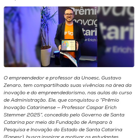
I.nova
Diplomados
Cultura
CPA
O empreendedor e professor da Unoesc, Gustavo
Zenaro, tem compartilhado suas vivências na área da
Biblioteca
inovação e do empreendedorismo, nas aulas do curso
de Administração. Ele, que conquistou o “Prêmio
Editora
Inovação Catarinense — Professor Caspar Erich
Stemmer 2025”, concedido pelo Governo de Santa
Catarina por meio da Fundação de Amparo à
Rádio
Pesquisa e Inovação do Estado de Santa Catarina
(Fapesc), busca inspirar e motivar os estudantes