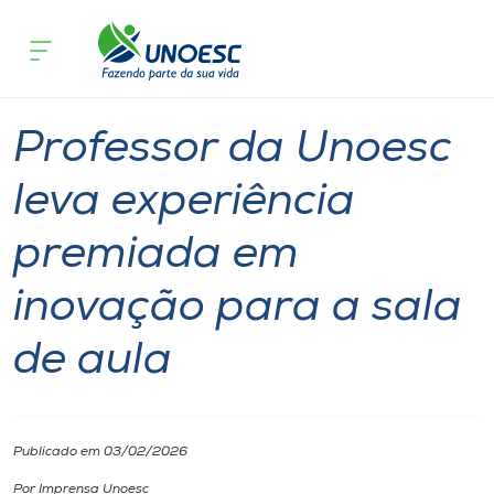
Página inicial
O que acontece
Professor da Unoesc leva experiência
Cursos
Notícia
Professor
Joaçaba
Onde estamos
Professor da Unoesc
Pesquisa
leva experiência
premiada em
Atendimento ao Estudante
inovação para a sala
Portal de Ensino
de aula
A
Unoesc
Publicado em 03/02/2026
Internacionalização
Por Imprensa Unoesc