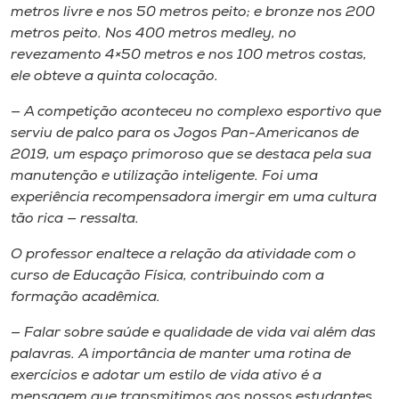
Museu
metros livre e nos 50 metros peito; e bronze nos 200
metros peito. Nos 400 metros medley, no
revezamento 4×50 metros e nos 100 metros costas,
Unoesc
ele obteve a quinta colocação.
Store
— A competição aconteceu no complexo esportivo que
serviu de palco para os Jogos Pan-Americanos de
2019, um espaço primoroso que se destaca pela sua
Selecione
manutenção e utilização inteligente. Foi uma
o idioma
experiência recompensadora imergir em uma cultura
tão rica — ressalta.
O professor enaltece a relação da atividade com o
A+
curso de Educação Física, contribuindo com a
A-
formação acadêmica.
— Falar sobre saúde e qualidade de vida vai além das
palavras. A importância de manter uma rotina de
exercícios e adotar um estilo de vida ativo é a
mensagem que transmitimos aos nossos estudantes,