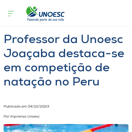
Página inicial
O que acontece
Professor da Unoesc Joaçaba desta
Cursos
Notícia
Professor
Joaçaba
Onde estamos
Professor da Unoesc
Pesquisa
Joaçaba destaca-se
em competição de
Atendimento ao Estudante
natação no Peru
Portal de Ensino
A
Publicado em 04/12/2023
Unoesc
Por Imprensa Unoesc
Internacionalização