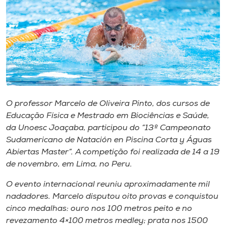
I.nova
Diplomados
Cultura
O professor Marcelo de Oliveira Pinto, dos cursos de
CPA
Educação Física e Mestrado em Biociências e Saúde,
da Unoesc Joaçaba, participou do “13º Campeonato
Sudamericano de Natación en Piscina Corta y Águas
Biblioteca
Abiertas Master”. A competição foi realizada de 14 a 19
de novembro, em Lima, no Peru.
Editora
O evento internacional reuniu aproximadamente mil
nadadores. Marcelo disputou oito provas e conquistou
Rádio
cinco medalhas: ouro nos 100 metros peito e no
revezamento 4×100 metros medley; prata nos 1500