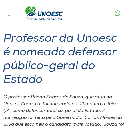
Página
O que
Professor da Unoesc é nomeado defensor
inicial
acontece
público-geral do Estado
Cursos
Graduação
Professor
Chapecó
Onde estamos
Professor da Unoesc
Pesquisa
é nomeado defensor
público-geral do
Atendimento ao Estudante
Estado
Portal de Ensino
O professor Renan Soares de Souza, que atua na
A
Unoesc Chapecó, foi nomeado na última terça-feira
Unoesc
(14) como defensor público-geral do Estado. A
nomeação foi feita pelo Governador Carlos Moisés da
Internacionalização
Silva que escolheu o candidato mais votado. Souza foi