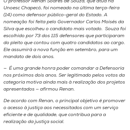
O professor Renan Soares de Souza, que atua na
Museu
Unoesc Chapecó, foi nomeado na última terça-feira
(14) como defensor público-geral do Estado. A
Unoesc
nomeação foi feita pelo Governador Carlos Moisés da
Store
Silva que escolheu o candidato mais votado. Souza foi
escolhido por 73 dos 115 defensores que participaram
do pleito que contou com quatro candidatos ao cargo.
Ele assumirá a nova função em setembro, para um
Selecione
mandato de dois anos.
o idioma
— É uma grande honra poder comandar a Defensoria
nos próximos dois anos. Ser legitimado pelos votos da
categoria motiva ainda mais à realização dos projetos
A+
apresentados — afirmou Renan.
A-
De acordo com Renan, o principal objetivo é promover
o acesso à justiça aos necessitados com um serviço
eficiente e de qualidade, que contribua para a
realização da justiça social.