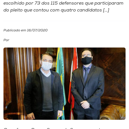
escolhido por 73 dos 115 defensores que participaram
do pleito que contou com quatro candidatos […]
I.nova
Diplomados
Publicado em 16/07/2020
Por
Cultura
CPA
Biblioteca
Editora
Rádio