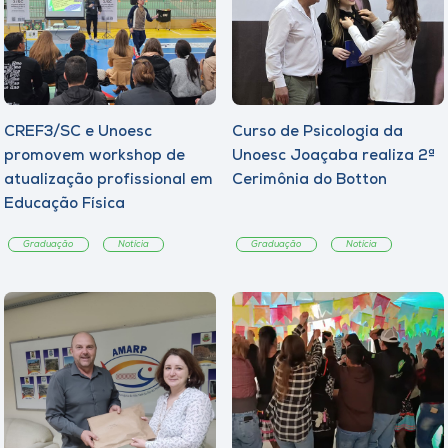
CREF3/SC e Unoesc
Curso de Psicologia da
promovem workshop de
Unoesc Joaçaba realiza 2ª
atualização profissional em
Cerimônia do Botton
Educação Física
Graduação
Notícia
Graduação
Notícia