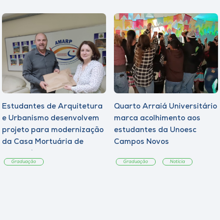
Estudantes de Arquitetura
Quarto Arraiá Universitário
e Urbanismo desenvolvem
marca acolhimento aos
projeto para modernização
estudantes da Unoesc
da Casa Mortuária de
Campos Novos
Tangará
Graduação
Graduação
Notícia