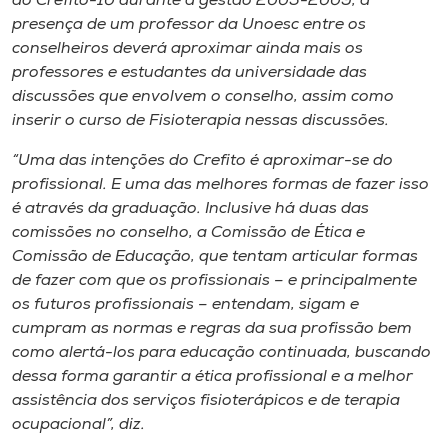
do Crefito-10 durante a gestão 2005-2009, a
Museu
presença de um professor da Unoesc entre os
conselheiros deverá aproximar ainda mais os
Unoesc
professores e estudantes da universidade das
Store
discussões que envolvem o conselho, assim como
inserir o curso de Fisioterapia nessas discussões.
“Uma das intenções do Crefito é aproximar-se do
profissional. E uma das melhores formas de fazer isso
Selecione
o idioma
é através da graduação. Inclusive há duas das
comissões no conselho, a Comissão de Ética e
Comissão de Educação, que tentam articular formas
de fazer com que os profissionais – e principalmente
A+
os futuros profissionais – entendam, sigam e
A-
cumpram as normas e regras da sua profissão bem
como alertá-los para educação continuada, buscando
dessa forma garantir a ética profissional e a melhor
assistência dos serviços fisioterápicos e de terapia
ocupacional”, diz.