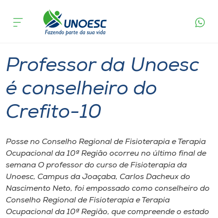
Página
O que
Professor da Unoesc é conselheiro do
inicial
acontece
Crefito-10
Cursos
Graduação
Joaçaba
Onde estamos
Professor da Unoesc
Pesquisa
é conselheiro do
Crefito-10
Atendimento ao Estudante
Portal de Ensino
Posse no Conselho Regional de Fisioterapia e Terapia
Ocupacional da 10ª Região ocorreu no último final de
semana O professor do curso de Fisioterapia da
A
Unoesc, Campus da Joaçaba, Carlos Dacheux do
Unoesc
Nascimento Neto, foi empossado como conselheiro do
Conselho Regional de Fisioterapia e Terapia
Internacionalização
Ocupacional da 10ª Região, que compreende o estado