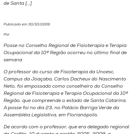
de Santa […]
I.nova
Publicado em 30/10/2009
Diplomados
Por
Posse no Conselho Regional de Fisioterapia e Terapia
Cultura
Ocupacional da 10ª Região ocorreu no último final de
semana
CPA
O professor do curso de Fisioterapia da Unoesc,
Campus
da Joaçaba, Carlos Dacheux do Nascimento
Biblioteca
Neto, foi empossado como conselheiro do Conselho
Regional de Fisioterapia e Terapia Ocupacional da 10ª
Região, que compreende o estado de Santa Catarina.
Editora
A posse foi no dia 23, no Palácio Barriga Verde da
Assembléia Legislativa, em Florianópolis.
Rádio
De acordo com o professor, que era delegado regional