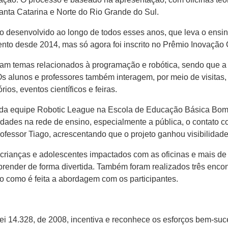
nta Catarina e Norte do Rio Grande do Sul.
 desenvolvido ao longo de todos esses anos, que leva o ensino
to desde 2014, mas só agora foi inscrito no Prêmio Inovação 
dam temas relacionados à programação e robótica, sendo que a
s alunos e professores também interagem, por meio de visitas,
s, eventos científicos e feiras.
 da equipe Robotic League na Escola de Educação Básica Bom 
dades na rede de ensino, especialmente a pública, o contato c
rofessor Tiago, acrescentando que o projeto ganhou visibilida
ianças e adolescentes impactados com as oficinas e mais de 
aprender de forma divertida. Também foram realizados três enco
do como é feita a abordagem com os participantes.
ei 14.328, de 2008, incentiva e reconhece os esforços bem-suc