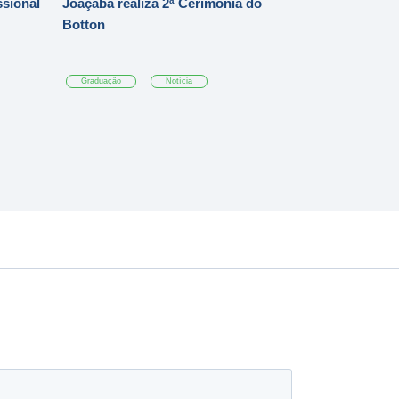
ssional
Joaçaba realiza 2ª Cerimônia do
Botton
Graduação
Notícia