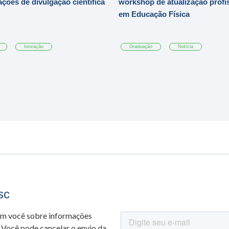
ações de divulgação científica
workshop de atualização profi
em Educação Física
Inovação
Graduação
Notícia
sc
om você sobre informações
 Você pode cancelar o envio da