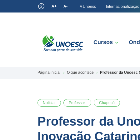
A+
A-
A Unoesc
Internacionalização
Cursos
Ond
Página inicial
O que acontece
Professor da Unoesc C
Notícia
Professor
Chapecó
Professor da Uno
Inovação Catarin