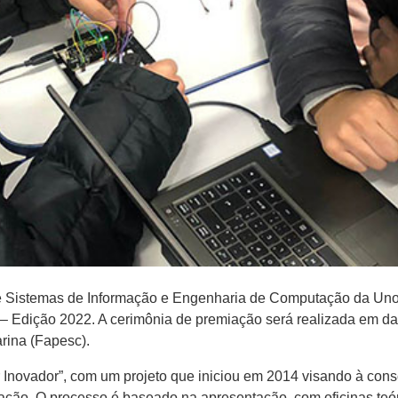
de Sistemas de Informação e Engenharia de Computação da Uno
– Edição 2022. A cerimônia de premiação será realizada em da
rina (Fapesc).
or Inovador”, com um projeto que iniciou em 2014 visando à co
ação. O processo é baseado na apresentação, com oficinas teór