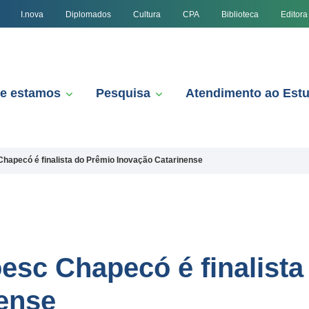
I.nova
Diplomados
Cultura
CPA
Biblioteca
Editora
e estamos
Pesquisa
Atendimento ao Est
hapecó é finalista do Prêmio Inovação Catarinense
esc Chapecó é finalista
ense