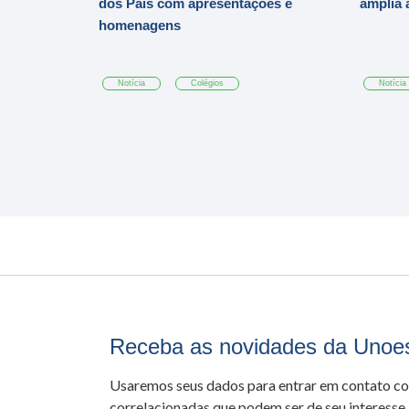
dos Pais com apresentações e
amplia 
homenagens
Notícia
Colégios
Notícia
Receba as novidades da Unoe
Usaremos seus dados para entrar em contato c
correlacionadas que podem ser de seu interesse.