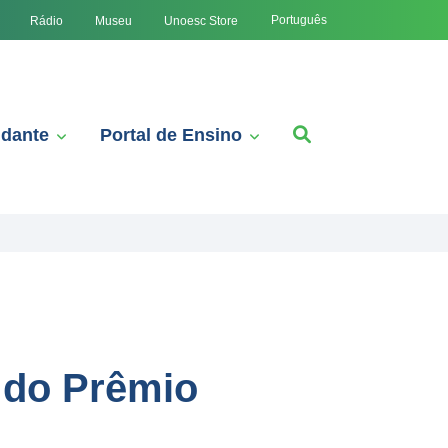
Português
Rádio
Museu
Unoesc Store
udante
Portal de Ensino
 do Prêmio