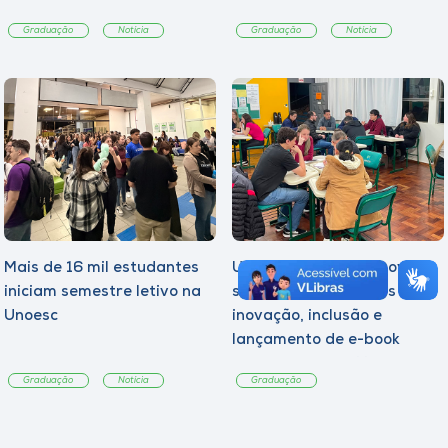
Graduação
Notícia
Graduação
Notícia
Mais de 16 mil estudantes
Unoesc On-line promove
iniciam semestre letivo na
semana com desafios de
Unoesc
inovação, inclusão e
lançamento de e-book
sobre sustentabilidade
Graduação
Notícia
Graduação