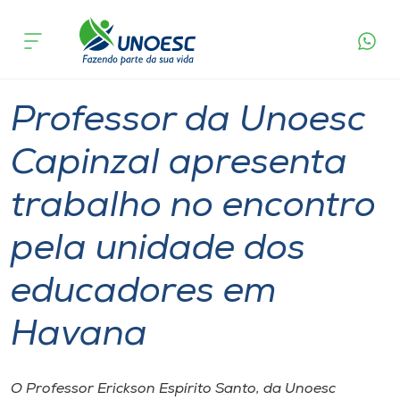
Página
O que
Professor da Unoesc Capinzal apresenta
inicial
acontece
trabalho no encontro pela unidade dos
Cursos
educadores em Havana
Graduação
Palestra
Capinzal
Onde estamos
Professor da Unoesc
Pesquisa
Capinzal apresenta
trabalho no encontro
Atendimento ao Estudante
pela unidade dos
Portal de Ensino
educadores em
A
Havana
Unoesc
Internacionalização
O Professor Erickson Espírito Santo, da Unoesc