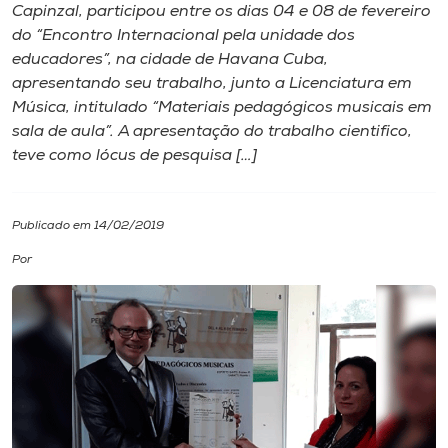
Capinzal, participou entre os dias 04 e 08 de fevereiro
do “Encontro Internacional pela unidade dos
I.nova
educadores”, na cidade de Havana Cuba,
apresentando seu trabalho, junto a Licenciatura em
Diplomados
Música, intitulado “Materiais pedagógicos musicais em
sala de aula”. A apresentação do trabalho cientifico,
teve como lócus de pesquisa […]
Cultura
CPA
Publicado em 14/02/2019
Por
Biblioteca
Editora
Rádio