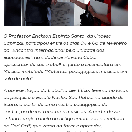
Museu
Unoesc
Store
O Professor Erickson Espírito Santo, da Unoesc
Capinzal, participou entre os dias 04 e 08 de fevereiro
do “Encontro Internacional pela unidade dos
Selecione
educadores”, na cidade de Havana Cuba,
o idioma
apresentando seu trabalho, junto a Licenciatura em
Música, intitulado “Materiais pedagógicos musicais em
sala de aula”.
A+
A apresentação do trabalho cientifico, teve como lócus
A-
de pesquisa a Escola Núcleo São Rafael na cidade de
Seara, a partir de uma mostra pedagógica de
confecção de instrumentos musicais. A partir desse
estudo surgiu a ideia do artigo embasado no método
de
Carl Orff
, que versa no fazer e aprender.