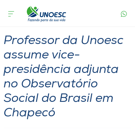
Página
O que
Professor da Unoesc assume vice-presidência
inicial
acontece
adjunta no Observatório Social do Brasil em
Cursos
Chapecó
Notícia
Pesquisa
Doutorado
Chapecó
Onde estamos
Professor da Unoesc
Pesquisa
assume vice-
presidência adjunta
Atendimento ao Estudante
no Observatório
Portal de Ensino
Social do Brasil em
A
Chapecó
Unoesc
Internacionalização