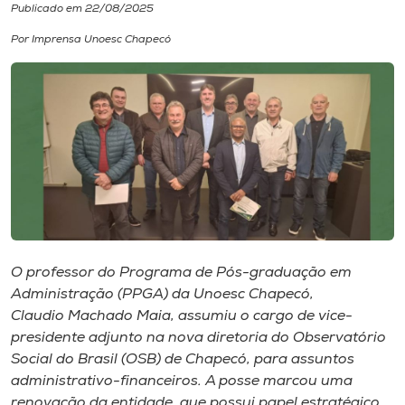
Publicado em 22/08/2025
I.nova
Por Imprensa Unoesc Chapecó
Diplomados
Cultura
CPA
Biblioteca
O professor do Programa de Pós-graduação em
Administração (PPGA) da Unoesc Chapecó,
Editora
Claudio Machado Maia, assumiu o cargo de vice-
presidente adjunto na nova diretoria do Observatório
Social do Brasil (OSB) de Chapecó, para assuntos
Rádio
administrativo-financeiros. A posse marcou uma
renovação da entidade, que possui papel estratégico