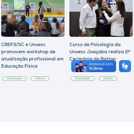
CREF3/SC e Unoesc
Curso de Psicologia da
promovem workshop de
Unoesc Joaçaba realiza 2ª
atualização profissional em
Cerimônia do Botton
Educação Física
Graduação
Notícia
Graduação
Notícia