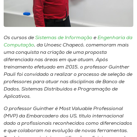
Museu
Unoesc
Store
Os cursos de
Sistemas de Informação
e
Engenharia da
Computação
, da Unoesc Chapecó, comemoram mais
uma conquista na criação de uma proposta
Selecione
diferenciada nas áreas em que atuam. Após
o idioma
treinamento efetuado em 2015, o professor Guinther
Pauli foi convidado a realizar o processo de seleção de
professores para atuar nas disciplinas de Banco de
Dados, Sistemas Distribuídos e Programação de
A+
Aplicativos.
A-
O professor Guinther é
Most Valuable Professional
(MVP) da
Embarcadero dos US
, título internacional
dado a profissionais reconhecidos como diferenciados
e que colaboram na evolução de novas ferramentas.