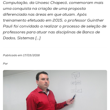
Computação, da Unoesc Chapecó, comemoram mais
uma conquista na criação de uma proposta
I.nova
diferenciada nas áreas em que atuam. Após
treinamento efetuado em 2015, o professor Guinther
Diplomados
Pauli foi convidado a realizar o processo de seleção de
professores para atuar nas disciplinas de Banco de
Dados, Sistemas […]
Cultura
CPA
Publicado em 17/03/2016
Por
Biblioteca
Editora
Rádio