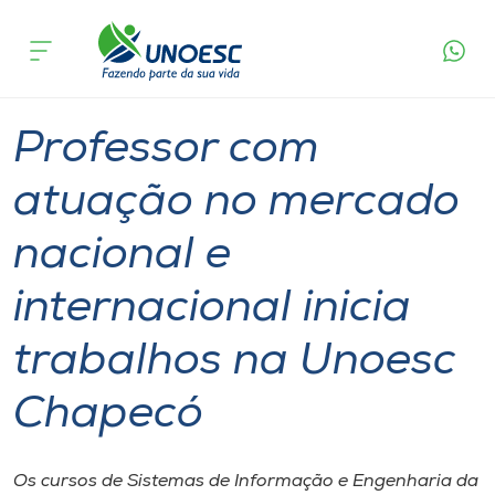
Página
O que
Professor com atuação no mercado nacional e
inicial
acontece
internacional inicia trabalhos na Unoesc Chapecó
Cursos
Graduação
Professor
Chapecó
Onde estamos
Professor com
Pesquisa
atuação no mercado
nacional e
Atendimento ao Estudante
internacional inicia
Portal de Ensino
trabalhos na Unoesc
A
Chapecó
Unoesc
Internacionalização
Os cursos de Sistemas de Informação e Engenharia da