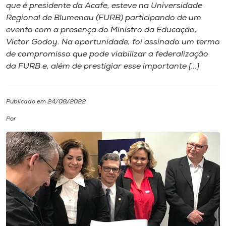
que é presidente da Acafe, esteve na Universidade
Regional de Blumenau (FURB) participando de um
I.nova
evento com a presença do Ministro da Educação,
Victor Godoy. Na oportunidade, foi assinado um termo
Diplomados
de compromisso que pode viabilizar a federalização
da FURB e, além de prestigiar esse importante […]
Cultura
Publicado em 24/08/2022
CPA
Por
Biblioteca
Editora
Rádio