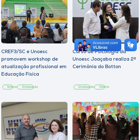
CREF3/SC e Unoesc
Curso de Psicologia da
promovem workshop de
Unoesc Joaçaba realiza 2ª
atualização profissional em
Cerimônia do Botton
Educação Física
Notícia
Graduação
Graduação
Notícia