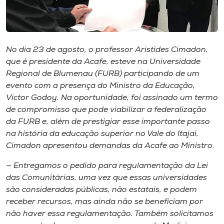
Museu
Unoesc
Store
No dia 23 de agosto, o professor Aristides Cimadon,
que é presidente da Acafe, esteve na Universidade
Regional de Blumenau (FURB) participando de um
evento com a presença do Ministro da Educação,
Selecione
Victor Godoy. Na oportunidade, foi assinado um termo
o idioma
de compromisso que pode viabilizar a federalização
da FURB e, além de prestigiar esse importante passo
na história da educação superior no Vale do Itajaí,
Cimadon apresentou demandas da Acafe ao Ministro.
A+
A-
— Entregamos o pedido para regulamentação da Lei
das Comunitárias, uma vez que essas universidades
são consideradas públicas, não estatais, e podem
receber recursos, mas ainda não se beneficiam por
não haver essa regulamentação. Também solicitamos