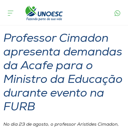
Página
O que
Professor Cimadon apresenta demandas da
inicial
acontece
Acafe para o Ministro da Educação durante
Cursos
evento na FURB
Graduação
Geral
Joaçaba
Onde estamos
Professor Cimadon
Pesquisa
apresenta demandas
da Acafe para o
Atendimento ao Estudante
Ministro da Educação
Portal de Ensino
durante evento na
A
FURB
Unoesc
Internacionalização
No dia 23 de agosto, o professor Aristides Cimadon,