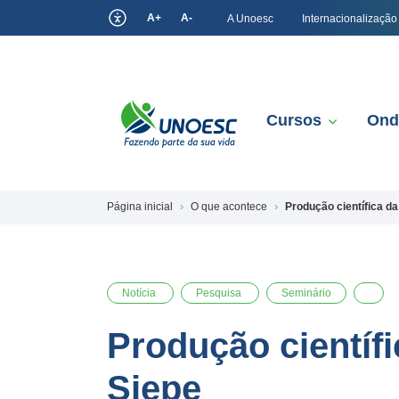
A+
A-
A Unoesc
Internacionalização
Cursos
Ond
Página inicial
O que acontece
Produção científica d
Notícia
Pesquisa
Seminário
Produção científ
Siepe