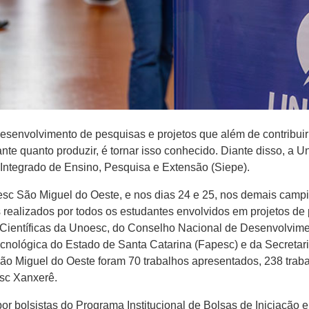
desenvolvimento de pesquisas e projetos que além de contribu
te quanto produzir, é tornar isso conhecido. Diante disso, a
 Integrado de Ensino, Pesquisa e Extensão (Siepe).
esc São Miguel do Oeste, e nos dias 24 e 25, nos demais camp
s realizados por todos os estudantes envolvidos em projetos de 
Científicas da Unoesc, do Conselho Nacional de Desenvolvimen
cnológica do Estado de Santa Catarina (Fapesc) e da Secretar
ão Miguel do Oeste foram 70 trabalhos apresentados, 238 tra
sc Xanxerê.
por bolsistas do Programa Institucional de Bolsas de Iniciaçã