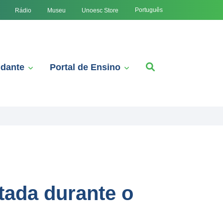
Português
Rádio
Museu
Unoesc Store
udante
Portal de Ensino
tada durante o