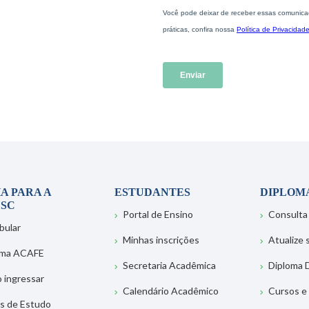
A PARA A
ESTUDANTES
DIPLOM
SC
Portal de Ensino
Consulta
bular
Minhas inscrições
Atualize
ema ACAFE
Secretaria Acadêmica
Diploma D
 ingressar
Calendário Acadêmico
Cursos e
s de Estudo