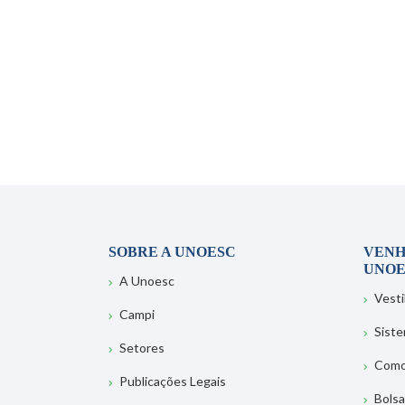
SOBRE A UNOESC
VENH
UNOE
A Unoesc
Vesti
Campi
Sist
Setores
Como
Publicações Legais
Bolsa