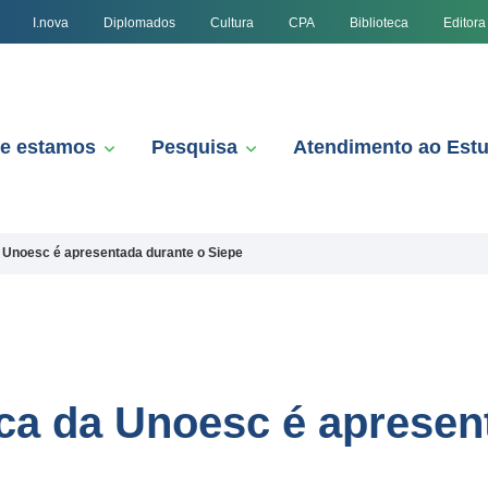
I.nova
Diplomados
Cultura
CPA
Biblioteca
Editora
e estamos
Pesquisa
Atendimento ao Est
a Unoesc é apresentada durante o Siepe
ica da Unoesc é apresen