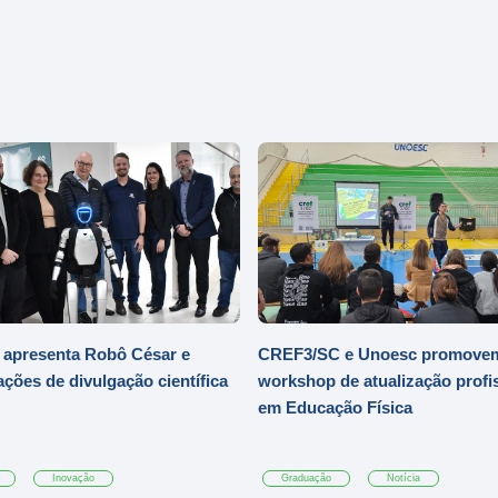
 apresenta Robô César e
CREF3/SC e Unoesc promove
ações de divulgação científica
workshop de atualização profi
em Educação Física
Inovação
Graduação
Notícia