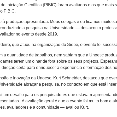
s de Iniciação Científica (PIBIC) foram avaliados e os que mai
do PIBIC.
 à produção apresentada. Meus colegas e eu ficamos muito sat
 conduzindo a pesquisa na Universidade — destacou o profess
valiador no evento desde 2019.
deiro, que atuou na organização do Siepe, o evento foi sucess
a quantidade de trabalhos, nem sabiam que a Unoesc produzia t
udantes terem um olhar de fora sobre os seus projetos. Espera
direção certa para enriquecer a experiência e formação dos n
ensão e Inovação da Unoesc, Kurt Schneider, destacou que e
iversidade abraçar a pesquisa, no contexto em que está inser
foi um desafio para os pesquisadores que estavam apresentand
esentadas. A avaliação geral é que o evento foi muito bom e al
es, avaliadores e a comunidade — avaliou Kurt.