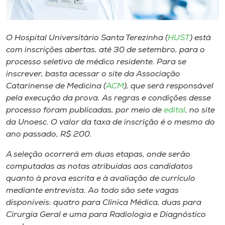
Museu
Unoesc
O Hospital Universitário Santa Terezinha (
HUST
) está
Store
com inscrições abertas, até 30 de setembro, para o
processo seletivo de médico residente. Para se
inscrever, basta acessar o site da Associação
Catarinense de Medicina (
ACM
), que será responsável
Selecione
pela execução da prova. As regras e condições desse
o idioma
processo foram publicadas, por meio de
edital
, no site
da Unoesc. O valor da taxa de inscrição é o mesmo do
ano passado, R$ 200.
A+
A seleção ocorrerá em duas etapas, onde serão
A-
computadas as notas atribuídas aos candidatos
quanto à prova escrita e à avaliação de currículo
mediante entrevista. Ao todo são sete vagas
disponíveis: quatro para Clínica Médica, duas para
Cirurgia Geral e uma para Radiologia e Diagnóstico