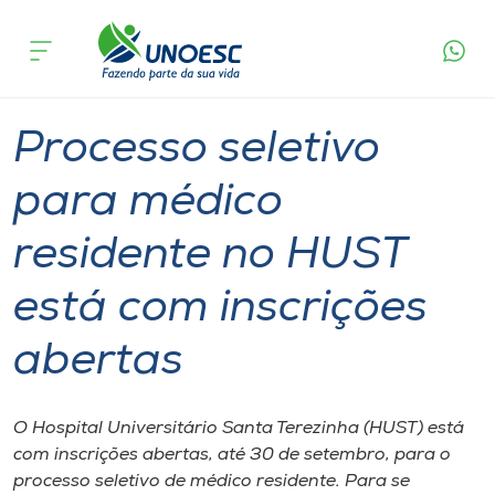
Página
O que
Processo seletivo para médico residente no
inicial
acontece
HUST está com inscrições abertas
Cursos
Graduação
Especialização
Joaçaba
Onde estamos
Processo seletivo
Pesquisa
para médico
residente no HUST
Atendimento ao Estudante
está com inscrições
Portal de Ensino
abertas
A
Unoesc
O Hospital Universitário Santa Terezinha (HUST) está
com inscrições abertas, até 30 de setembro, para o
Internacionalização
processo seletivo de médico residente. Para se