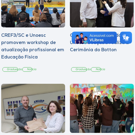
CREF3/SC e Unoesc
Curso de Psicologia da
promovem workshop de
Unoesc Joaçaba realiza 2ª
atualização profissional em
Cerimônia do Botton
Educação Física
Graduação
Notícia
Graduação
Notícia