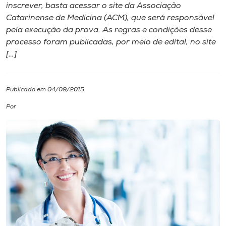
inscrever, basta acessar o site da Associação
Catarinense de Medicina (ACM), que será responsável
I.nova
pela execução da prova. As regras e condições desse
processo foram publicadas, por meio de edital, no site
Diplomados
[…]
Cultura
Publicado em 04/09/2015
Por
CPA
Biblioteca
Editora
Rádio