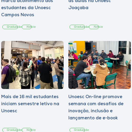
marca acolhimento aos
às aulas na Unoesc
estudantes da Unoesc
Joaçaba
Campos Novos
Graduação
Notícia
Graduação
Notícia
Mais de 16 mil estudantes
Unoesc On-line promove
iniciam semestre letivo na
semana com desafios de
Unoesc
inovação, inclusão e
lançamento de e-book
sobre sustentabilidade
Graduação
Notícia
Graduação