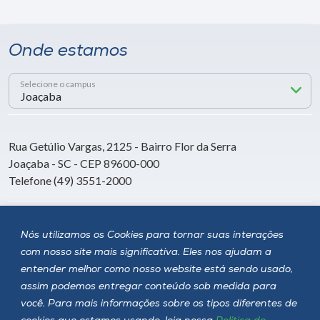
Onde estamos
Selecione o campus
Rua Getúlio Vargas, 2125 - Bairro Flor da Serra
Joaçaba - SC - CEP 89600-000
Telefone (49) 3551-2000
Siga a Unoesc
Nós utilizamos os Cookies para tornar suas interações
com nosso site mais significativa. Eles nos ajudam a
entender melhor como nosso website está sendo usado,
assim podemos entregar conteúdo sob medida para
você. Para mais informações sobre os tipos diferentes de