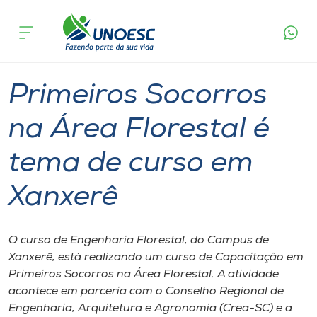
Página
O que
Primeiros Socorros na Área Florestal é tema
inicial
acontece
de curso em Xanxerê
Cursos
Graduação
Xanxerê
Onde estamos
Primeiros Socorros
Pesquisa
na Área Florestal é
tema de curso em
Atendimento ao Estudante
Xanxerê
Portal de Ensino
O curso de Engenharia Florestal, do Campus de
A
Xanxerê, está realizando um curso de Capacitação em
Unoesc
Primeiros Socorros na Área Florestal. A atividade
acontece em parceria com o Conselho Regional de
Internacionalização
Engenharia, Arquitetura e Agronomia (Crea-SC) e a