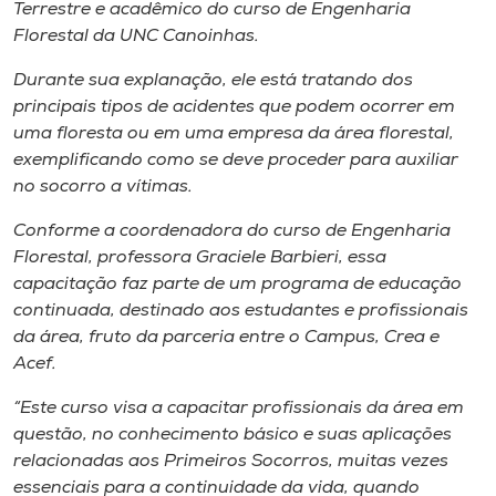
Museu
Terrestre e acadêmico do curso de Engenharia
Florestal da UNC Canoinhas.
Unoesc
Durante sua explanação, ele está tratando dos
Store
principais tipos de acidentes que podem ocorrer em
uma floresta ou em uma empresa da área florestal,
exemplificando como se deve proceder para auxiliar
no socorro a vítimas.
Selecione
o idioma
Conforme a coordenadora do curso de Engenharia
Florestal, professora Graciele Barbieri, essa
capacitação faz parte de um programa de educação
continuada, destinado aos estudantes e profissionais
A+
da área, fruto da parceria entre o Campus, Crea e
A-
Acef.
“Este curso visa a capacitar profissionais da área em
questão, no conhecimento básico e suas aplicações
relacionadas aos Primeiros Socorros, muitas vezes
essenciais para a continuidade da vida, quando