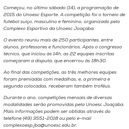
Museu
Começou, no último sábado (14), a programação de
2015 do Unoesc Esporte. A competição foi o torneio de
Unoesc
futebol suíço, masculino e feminino, organizado pelo
Store
Complexo Esportivo da Unoesc Joaçaba.
O evento reuniu mais de 250 participantes, entre
alunos, professores e funcionários. Após o congresso
técnico, que iniciou às 14h, as 22 equipes inscritas
Selecione
o idioma
começaram a disputa, que encerrou às 18h30.
Ao final das competições, as três melhores equipes
foram premiadas com medalhas, e, a primeira e
A+
segunda colocadas, receberam também troféus.
A-
Durante o ano, competições mensais de diversas
modalidades serão promovidas pela Unoesc Joaçaba.
Mais informações podem ser obtidas através do
telefone (49) 3551-2018 ou pelo e-mail
complexoesp.jba@unoesc.edu.br.