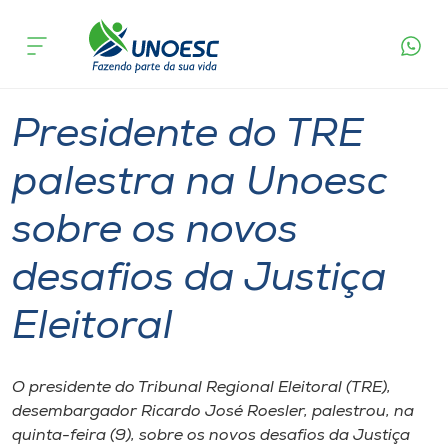
Página
O que
Presidente do TRE palestra na Unoesc sobre os
inicial
acontece
novos desafios da Justiça Eleitoral
Cursos
Graduação
Palestra
São Miguel do Oeste
Onde estamos
Presidente do TRE
Pesquisa
palestra na Unoesc
sobre os novos
Atendimento ao Estudante
desafios da Justiça
Portal de Ensino
Eleitoral
A
Unoesc
O presidente do Tribunal Regional Eleitoral (TRE),
desembargador Ricardo José Roesler, palestrou, na
Internacionalização
quinta-feira (9), sobre os novos desafios da Justiça