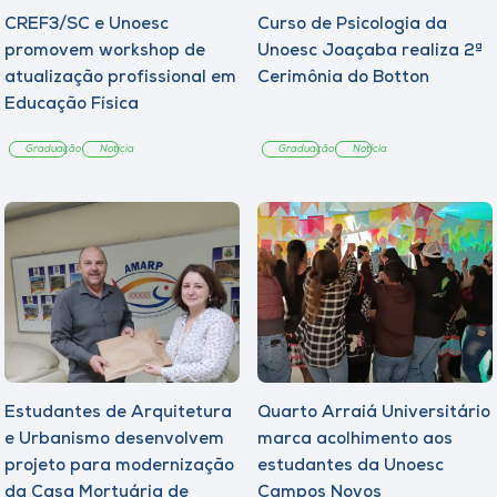
CREF3/SC e Unoesc
Curso de Psicologia da
promovem workshop de
Unoesc Joaçaba realiza 2ª
atualização profissional em
Cerimônia do Botton
Educação Física
Graduação
Notícia
Graduação
Notícia
Estudantes de Arquitetura
Quarto Arraiá Universitário
e Urbanismo desenvolvem
marca acolhimento aos
projeto para modernização
estudantes da Unoesc
da Casa Mortuária de
Campos Novos