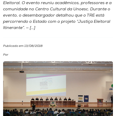
Eleitoral. O evento reuniu acadêmicos, professores e a
comunidade no Centro Cultural da Unoesc. Durante o
I.nova
evento, o desembargador detalhou que o TRE está
percorrendo o Estado com o projeto “Justiça Eleitoral
Diplomados
Itinerante”. — […]
Cultura
Publicado em 13/08/2018
Por
CPA
Biblioteca
Editora
Rádio