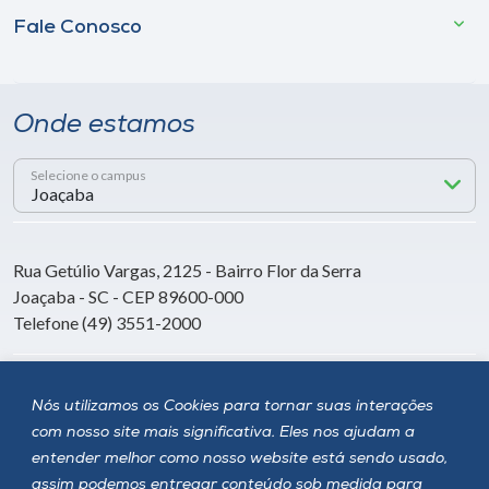
Fale Conosco
Onde estamos
Selecione o campus
Rua Getúlio Vargas, 2125 - Bairro Flor da Serra
Joaçaba - SC - CEP 89600-000
Telefone (49) 3551-2000
Siga a Unoesc
Nós utilizamos os Cookies para tornar suas interações
com nosso site mais significativa. Eles nos ajudam a
entender melhor como nosso website está sendo usado,
assim podemos entregar conteúdo sob medida para