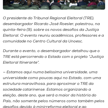
Museu
Unoesc
O presidente do Tribunal Regional Eleitoral (TRE),
Store
desembargador Ricardo José Roesler, palestrou, na
quinta-feira (9), sobre os novos desafios da Justiça
Eleitoral. O evento reuniu acadêmicos, professores e a
comunidade no Centro Cultural da Unoesc.
Selecione
o idioma
Durante o evento, o desembargador detalhou que o
TRE está percorrendo o Estado com o projeto “Justiça
Eleitoral Itinerante”.
A+
— Estamos aqui numa belíssima universidade, uma
A-
universidade como poucas aqui no Estado, com uma
estrutura maravilhosa, para aproximar o TRE da
sociedade catarinense. Estamos organizando a
eleição, deste ano, que será a maior da história do
País, não somente pelos números como também pelos
desafios devido à minirreforma eleitoral e ao