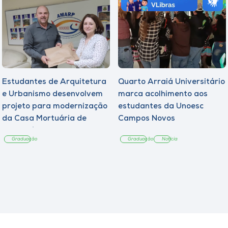
Estudantes de Arquitetura
Quarto Arraiá Universitário
e Urbanismo desenvolvem
marca acolhimento aos
projeto para modernização
estudantes da Unoesc
da Casa Mortuária de
Campos Novos
Tangará
Graduação
Graduação
Notícia