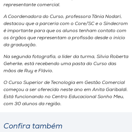
Museu
representante comercial.
A Coordenadora do Curso, professora Tânia Nodari,
Unoesc
destacou que a parceria com o Core/SC e o Sindecrom
Store
é importante para que os alunos tenham contato com
os órgãos que representam a profissão desde o início
da graduação.
Selecione
Na segunda fotografia, a líder da turma, Silvia Roberta
o idioma
Geherke, está recebendo uma pasta do Curso das
mãos de Ruy e Flávio.
O Curso Superior de Tecnologia em Gestão Comercial
A+
começou a ser oferecido neste ano em Anita Garibaldi.
A-
Está funcionando no Centro Educacional Sonho Meu,
com 30 alunos da região.
Confira também