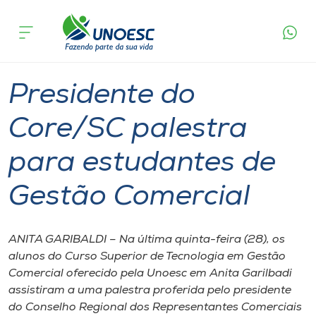
Página
O que
Presidente do Core/SC palestra para
inicial
acontece
estudantes de Gestão Comercial
Cursos
Graduação
Joaçaba
Onde estamos
Presidente do
Pesquisa
Core/SC palestra
para estudantes de
Atendimento ao Estudante
Gestão Comercial
Portal de Ensino
ANITA GARIBALDI – Na última quinta-feira (28), os
A
alunos do Curso Superior de Tecnologia em Gestão
Unoesc
Comercial oferecido pela Unoesc em Anita Garilbadi
assistiram a uma palestra proferida pelo presidente
Internacionalização
do Conselho Regional dos Representantes Comerciais