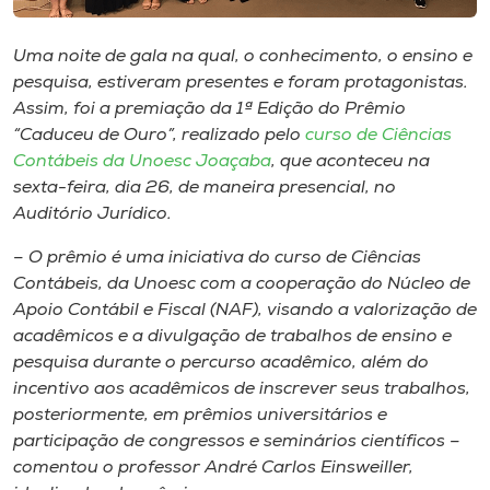
Museu
Uma noite de gala na qual, o conhecimento, o ensino e
Unoesc
pesquisa, estiveram presentes e foram protagonistas.
Store
Assim, foi a premiação da 1ª Edição do Prêmio
“Caduceu de Ouro”, realizado pelo
curso de Ciências
Contábeis da Unoesc Joaçaba
, que aconteceu na
sexta-feira, dia 26, de maneira presencial, no
Selecione
Auditório Jurídico.
o idioma
– O prêmio é uma iniciativa do curso de Ciências
Contábeis, da Unoesc com a cooperação do Núcleo de
Apoio Contábil e Fiscal (NAF), visando a valorização de
A+
acadêmicos e a divulgação de trabalhos de ensino e
A-
pesquisa durante o percurso acadêmico, além do
incentivo aos acadêmicos de inscrever seus trabalhos,
posteriormente, em prêmios universitários e
participação de congressos e seminários científicos –
comentou o professor André Carlos Einsweiller,