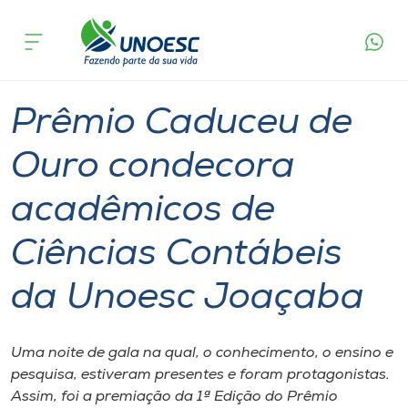
Página
O que
Prêmio Caduceu de Ouro condecora acadêmicos
inicial
acontece
de Ciências Contábeis da Unoesc Joaçaba
Cursos
Graduação
Geral
Joaçaba
Onde estamos
Prêmio Caduceu de
Pesquisa
Ouro condecora
acadêmicos de
Atendimento ao Estudante
Ciências Contábeis
Portal de Ensino
da Unoesc Joaçaba
A
Unoesc
Uma noite de gala na qual, o conhecimento, o ensino e
pesquisa, estiveram presentes e foram protagonistas.
Internacionalização
Assim, foi a premiação da 1ª Edição do Prêmio