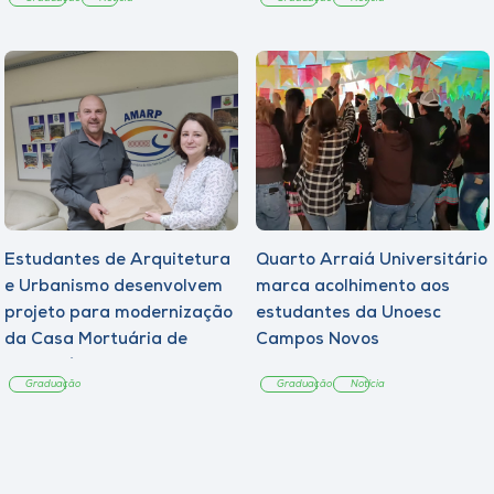
Estudantes de Arquitetura
Quarto Arraiá Universitário
e Urbanismo desenvolvem
marca acolhimento aos
projeto para modernização
estudantes da Unoesc
da Casa Mortuária de
Campos Novos
Tangará
Graduação
Graduação
Notícia