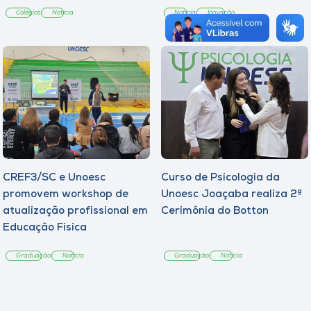
Colégios
Notícia
Notícia
Inovação
CREF3/SC e Unoesc
Curso de Psicologia da
promovem workshop de
Unoesc Joaçaba realiza 2ª
atualização profissional em
Cerimônia do Botton
Educação Física
Graduação
Notícia
Graduação
Notícia