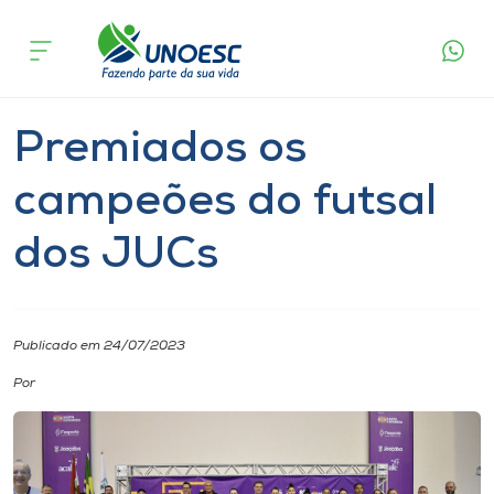
Página
O que
Premiados os campeões do futsal
inicial
acontece
dos JUCs
Cursos
Notícia
Esporte
Onde estamos
Premiados os
Pesquisa
campeões do futsal
dos JUCs
Atendimento ao Estudante
Portal de Ensino
Publicado em 24/07/2023
A
Por
Unoesc
Internacionalização