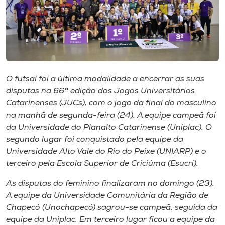
I.nova
Diplomados
O futsal foi a última modalidade a encerrar as suas
Cultura
disputas na 66ª edição dos Jogos Universitários
Catarinenses (JUCs), com o jogo da final do masculino
CPA
na manhã de segunda-feira (24). A equipe campeã foi
da Universidade do Planalto Catarinense (Uniplac). O
segundo lugar foi conquistado pela equipe da
Biblioteca
Universidade Alto Vale do Rio do Peixe (UNIARP) e o
terceiro pela Escola Superior de Criciúma (Esucri).
Editora
As disputas do feminino finalizaram no domingo (23).
A equipe da Universidade Comunitária da Região de
Rádio
Chapecó (Unochapecó) sagrou-se campeã, seguida da
equipe da Uniplac. Em terceiro lugar ficou a equipe da