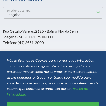
Selecione o campus
Rua Getúlio Vargas, 2125 - Bairro Flor da Serra
Joaçaba - SC - CEP 89600-000
Telefone (49) 3551-2000
Siga a Unoesc
Nós utilizamos os Cookies para tornar suas interações
com nosso site mais significativa. Eles nos ajudam a
entender melhor como nosso website está sendo usado,
assim podemos entregar conteúdo sob medida para
você. Para mais informações sobre os tipos diferentes de
cookies que estamos usando, leia nossa
Política de
Privacidade
.