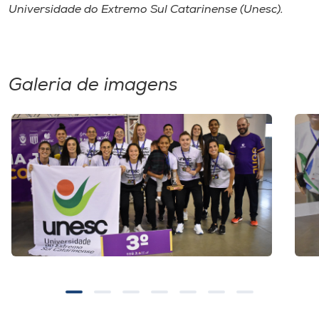
Museu
Universidade do Extremo Sul Catarinense (Unesc).
Unoesc
Store
Galeria de imagens
Selecione
o idioma
A+
A-