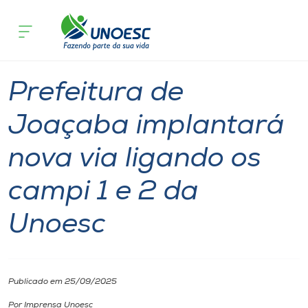
Página inicial
O que acontece
Prefeitura de Joaçaba implantará nov
Cursos
Notícia
Geral
Joaçaba
Onde estamos
Prefeitura de
Pesquisa
Joaçaba implantará
nova via ligando os
Atendimento ao Estudante
campi 1 e 2 da
Portal de Ensino
Unoesc
A
Unoesc
Publicado em 25/09/2025
Internacionalização
Por Imprensa Unoesc