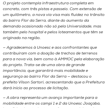
Museu
O projeto contempla infraestrutura completa em
concreto, com três pistas e passeio. Com extensão de
um quilômetro, a nova via visa mais fluidez no trânsito
Unoesc
do bairro Flor da Serra, diante do aumento da
Store
demanda ocasionado não só pela Universidade, mas
também pelo hospital e pelos loteamentos que têm se
originado na região.
Selecione
— Agradecemos à Unoesc e aos confrontantes que
o idioma
contribuíram com a doação de trechos de terrenos
para a nova via, bem como à AMMOC pela elaboração
do projeto. Trata-se de uma obra de grande
importância, que garantirá mais mobilidade e
A+
segurança ao bairro Flor da Serra — destacou o
A-
prefeito Vilson Sartori, acrescentando que a Prefeitura
dará início ao processo de licitação.
— A obra representa um avanço importante para a
mobilidade entre os campi 1 e 2 da Unoesc Joaçaba,