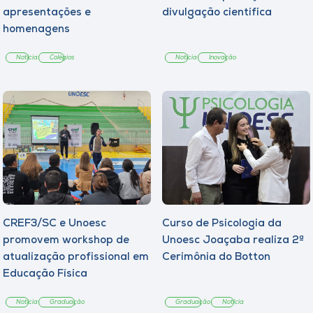
apresentações e
divulgação científica
homenagens
Notícia
Colégios
Notícia
Inovação
CREF3/SC e Unoesc
Curso de Psicologia da
promovem workshop de
Unoesc Joaçaba realiza 2ª
atualização profissional em
Cerimônia do Botton
Educação Física
Notícia
Graduação
Graduação
Notícia