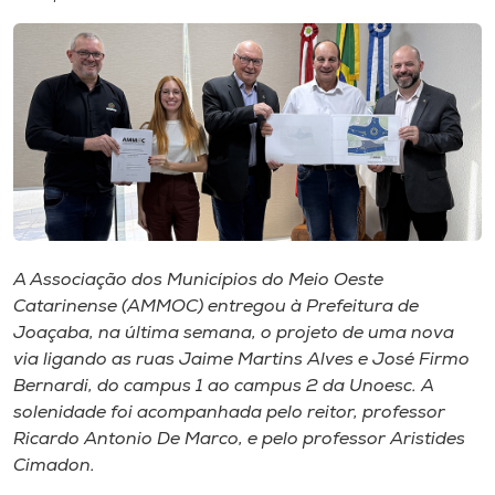
I.nova
Diplomados
Cultura
CPA
A Associação dos Municípios do Meio Oeste
Catarinense (AMMOC) entregou à Prefeitura de
Biblioteca
Joaçaba, na última semana, o projeto de uma nova
via ligando as ruas Jaime Martins Alves e José Firmo
Editora
Bernardi, do campus 1 ao campus 2 da Unoesc. A
solenidade foi acompanhada pelo reitor, professor
Ricardo Antonio De Marco, e pelo professor Aristides
Rádio
Cimadon.