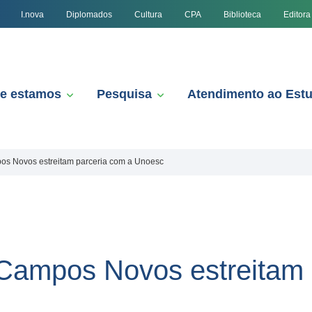
I.nova
Diplomados
Cultura
CPA
Biblioteca
Editora
e estamos
Pesquisa
Atendimento ao Est
pos Novos estreitam parceria com a Unoesc
e Campos Novos estreitam