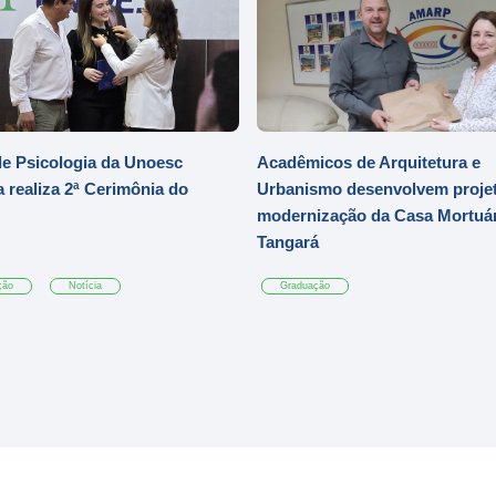
e Psicologia da Unoesc
Acadêmicos de Arquitetura e
 realiza 2ª Cerimônia do
Urbanismo desenvolvem projet
modernização da Casa Mortuár
Tangará
ção
Notícia
Graduação