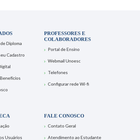
ADOS
PROFESSORES E
COLABORADORES
 de Diploma
Portal de Ensino
 seu Cadastro
Webmail Unoesc
igital
Telefones
 Benefícios
Configurar rede Wi-fi
osco
TECA
FALE CONOSCO
tação
Contato Geral
os Usuários
Atendimento ao Estudante