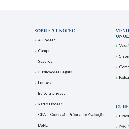
SOBRE A UNOESC
VENH
UNOE
A Unoesc
Vesti
Campi
Sist
Setores
Como
Publicações Legais
Bolsa
Funoesc
Editora Unoesc
Rádio Unoesc
CURS
CPA – Comissão Própria de Avaliação
Grad
LGPD
Pós-