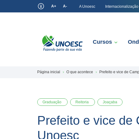
A+
A-
A Unoesc
Internacionalização
Cursos
Ond
Página inicial
O que acontece
Prefeito e vice de Cam
Graduação
Reitoria
Joaçaba
Prefeito e vice d
Unoesc