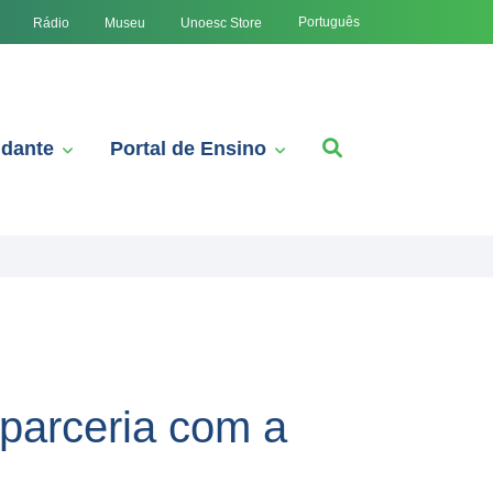
Português
Rádio
Museu
Unoesc Store
udante
Portal de Ensino
 parceria com a