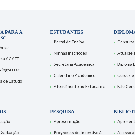
A PARA A
ESTUDANTES
DIPLOM
SC
Portal de Ensino
Consulta
bular
Minhas inscrições
Atualize
ema ACAFE
Secretaria Acadêmica
Diploma D
 ingressar
Calendário Acadêmico
Cursos e
s de Estudo
Atendimento ao Estudante
Fale Con
OS
PESQUISA
BIBLIO
uação
Apresentação
Apresen
Graduação
Programas de Incentivo à
Acesso a