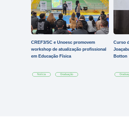
CREF3/SC e Unoesc promovem
Curso d
workshop de atualização profissional
Joaçaba
em Educação Física
Botton
Notícia
Graduação
Gradua