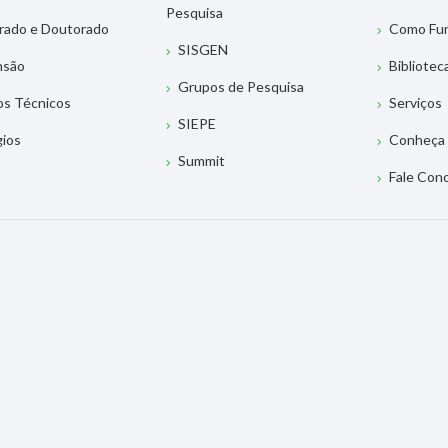
Pesquisa
rado e Doutorado
Como Fu
SISGEN
nsão
Bibliotec
Grupos de Pesquisa
os Técnicos
Serviços
SIEPE
gios
Conheça 
Summit
Fale Con