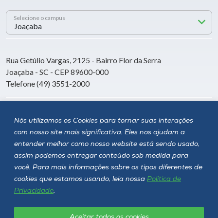
Selecione o campus
Rua Getúlio Vargas, 2125 - Bairro Flor da Serra
Joaçaba - SC - CEP 89600-000
Telefone (49) 3551-2000
Siga a Unoesc
Nós utilizamos os Cookies para tornar suas interações
com nosso site mais significativa. Eles nos ajudam a
entender melhor como nosso website está sendo usado,
assim podemos entregar conteúdo sob medida para
você. Para mais informações sobre os tipos diferentes de
cookies que estamos usando, leia nossa
Política de
Privacidade
.
Aceitar todos os cookies