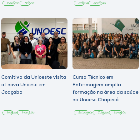
Inovação
Notícia
Notícia
Inovação
Comitiva da Unioeste visita
Curso Técnico em
o I.nova Unoesc em
Enfermagem amplia
Joaçaba
formação na área da saúde
na Unoesc Chapecó
Notícia
Inovação
Estudante
Colégios
Inovação