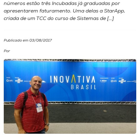
números estão três Incubadas já graduadas por
apresentarem faturamento. Uma delas a StarApp,
I.nova
criada de um TCC do curso de Sistemas de […]
Diplomados
Publicado em 03/08/2017
Cultura
Por
CPA
Biblioteca
Editora
Rádio