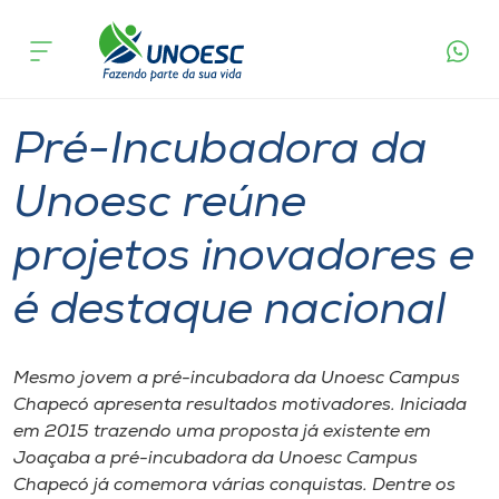
Página
O que
Pré-Incubadora da Unoesc reúne projetos
inicial
acontece
inovadores e é destaque nacional
Cursos
Inovação
Graduação
Chapecó
Onde estamos
Pré-Incubadora da
Pesquisa
Unoesc reúne
projetos inovadores e
Atendimento ao Estudante
é destaque nacional
Portal de Ensino
Mesmo jovem a pré-incubadora da Unoesc Campus
A
Chapecó apresenta resultados motivadores. Iniciada
Unoesc
em 2015 trazendo uma proposta já existente em
Joaçaba a pré-incubadora da Unoesc Campus
Internacionalização
Chapecó já comemora várias conquistas. Dentre os