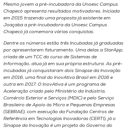
Museu
Mesmo jovem a pré-incubadora da Unoesc Campus
Chapecó apresenta resultados motivadores. Iniciada
em 2015 trazendo uma proposta já existente em
Unoesc
Joaçaba a pré-incubadora da Unoesc Campus
Store
Chapecó já comemora várias conquistas.
Dentre os números estão três Incubadas já graduadas
por apresentarem faturamento. Uma delas a StarApp,
Selecione
criada de um TCC do curso de Sistemas de
o idioma
Informação, atua já em sua própria estrutura. As pré-
incubadas já conquistaram dois Sinapse da Inovação
em 2016, uma final do InovAtiva Brasil em 2016 e
A+
outra em 2017. O InovAtiva é um programa de
A-
Aceleração criado pelo Ministério da Indústria,
Comércio Exterior e Serviços (MDIC) e pelo Serviço
Brasileiro de Apoio às Micro e Pequenas Empresas
(SEBRAE), com execução da Fundação Centros de
Referência em Tecnologias Inovadoras (CERTI), já o
Sinapse da Inovação é um projeto do Governo do