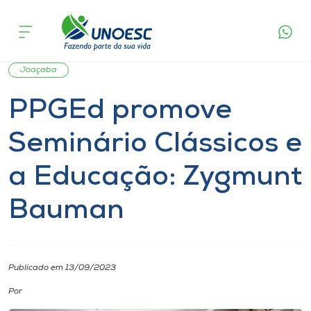
Página
O que
PPGEd promove Seminário Clássicos e a
inicial
acontece
Educação: Zygmunt Bauman
Cursos
Notícia
Seminário
Mestrado
Doutorado
Onde estamos
Joaçaba
PPGEd promove
Pesquisa
Seminário Clássicos e
Atendimento ao Estudante
a Educação: Zygmunt
Portal de Ensino
Bauman
A
Unoesc
Publicado em 13/09/2023
Por
Internacionalização