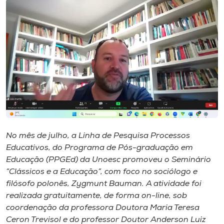
I.nova
Diplomados
Cultura
CPA
No mês de julho, a Linha de Pesquisa Processos
Biblioteca
Educativos, do Programa de Pós-graduação em
Educação (PPGEd) da Unoesc promoveu o Seminário
Editora
“Clássicos e a Educação”, com foco no sociólogo e
filósofo polonês, Zygmunt Bauman. A atividade foi
realizada gratuitamente, de forma on-line, sob
Rádio
coordenação da professora Doutora Maria Teresa
Ceron Trevisol e do professor Doutor Anderson Luiz