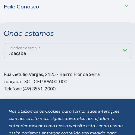
Fale Conosco
Onde estamos
Selecione o campus
Rua Getúlio Vargas, 2125 - Bairro Flor da Serra
Joaçaba - SC - CEP 89600-000
Telefone (49) 3551-2000
Siga a Unoesc
Nós utilizamos os Cookies para tornar suas interações
com nosso site mais significativa. Eles nos ajudam a
entender melhor como nosso website está sendo usado,
assim podemos entregar conteúdo sob medida para