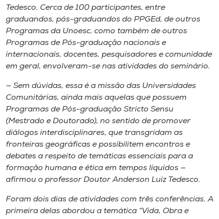
Museu
Tedesco. Cerca de 100 participantes, entre
graduandos, pós-graduandos do PPGEd, de outros
Programas da Unoesc, como também de outros
Unoesc
Programas de Pós-graduação nacionais e
Store
internacionais, docentes, pesquisadores e comunidade
em geral, envolveram-se nas atividades do seminário.
— Sem dúvidas, essa é a missão das Universidades
Selecione
Comunitárias, ainda mais aquelas que possuem
o idioma
Programas de Pós-graduação
Stricto Sensu
(Mestrado e Doutorado), no sentido de promover
diálogos interdisciplinares, que transgridam as
A+
fronteiras geográficas e possibilitem encontros e
A-
debates a respeito de temáticas essenciais para a
formação humana e ética em tempos líquidos —
afirmou o professor Doutor Anderson Luiz Tedesco.
Foram dois dias de atividades com três conferências. A
primeira delas abordou a temática “Vida, Obra e