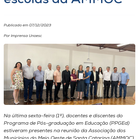
escolas da AMMOC
I.nova
Publicado em 07/12/2023
Diplomados
Por Imprensa Unoesc
Cultura
CPA
Biblioteca
Editora
Na última sexta-feira (1º), docentes e discentes do
Programa de Pós-graduação em Educação (PPGEd)
Rádio
estiveram presentes na reunião da Associação dos
Municípios do Meio Oeste de Santa Catarina (AMMOC),