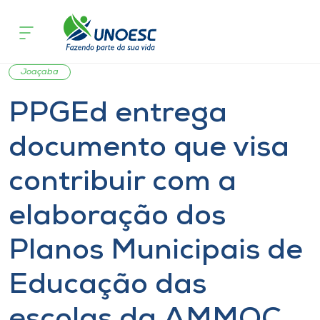
Página inicial
O que acontece
PPGEd entrega documento que visa c
Cursos
Notícia
Mestrado
Doutorado
Inserção Social
Onde estamos
Joaçaba
PPGEd entrega
Pesquisa
documento que visa
Atendimento ao Estudante
contribuir com a
Portal de Ensino
elaboração dos
Planos Municipais de
A
Unoesc
Educação das
Internacionalização