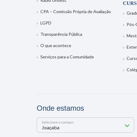
Rádio Unoesc
CURS
CPA – Comissão Própria de Avaliação
Grad
LGPD
Pós-
Transparência Pública
Mest
O que acontece
Exte
Serviços para a Comunidade
Curs
Colé
Onde estamos
Selecione o campus