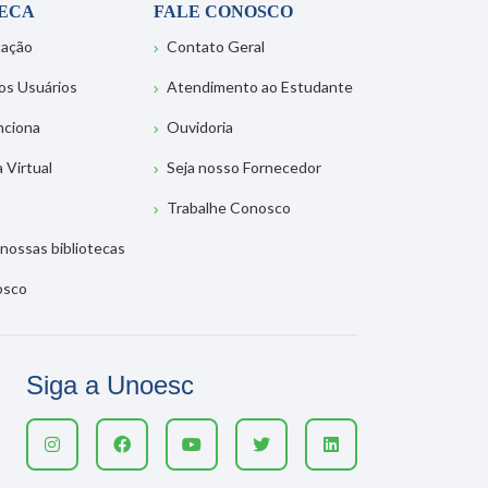
TECA
FALE CONOSCO
tação
Contato Geral
os Usuários
Atendimento ao Estudante
nciona
Ouvidoria
a Virtual
Seja nosso Fornecedor
Trabalhe Conosco
nossas bibliotecas
osco
Siga a Unoesc