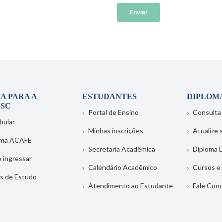
A PARA A
ESTUDANTES
DIPLOM
SC
Portal de Ensino
Consulta
bular
Minhas inscrições
Atualize
ema ACAFE
Secretaria Acadêmica
Diploma D
 ingressar
Calendário Acadêmico
Cursos e
s de Estudo
Atendimento ao Estudante
Fale Con