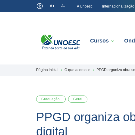
A+
A-
A Unoesc
Internacionalização
Cursos
Ond
Página inicial
O que acontece
PPGD organiza obra sobr
Graduação
Geral
PPGD organiza obr
digital