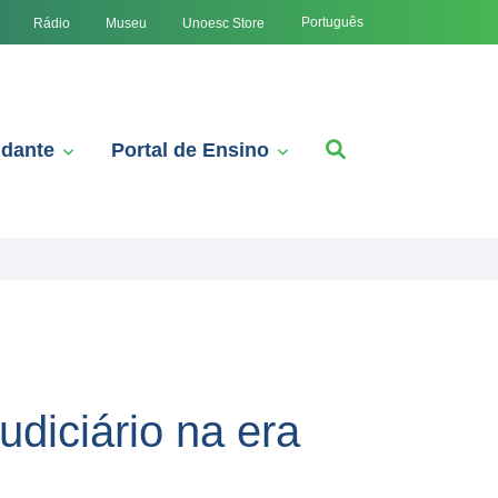
Português
Rádio
Museu
Unoesc Store
udante
Portal de Ensino
diciário na era