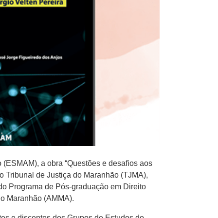
ão (ESMAM), a obra “Questões e desafios aos
do Tribunal de Justiça do Maranhão (TJMA),
r do Programa de Pós-graduação em Direito
 do Maranhão (AMMA).
tes e discentes dos Grupos de Estudos do