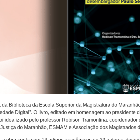
na da Biblioteca da Escola Superior da Magistratura do Maranh
iedade Digital”. O livro, editado em homenagem ao presidente 
foi idealizado pelo professor Robison Tramontina, coordenado
e Justiça do Maranhão, ESMAM e Associação dos Magistrados
 a obra conta com 14 artigos acadêmicos de 29 autores, docen