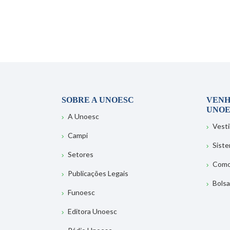
SOBRE A UNOESC
VENH
UNOE
A Unoesc
Vesti
Campi
Sist
Setores
Como
Publicações Legais
Bolsa
Funoesc
Editora Unoesc