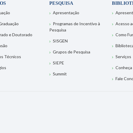
OS
PESQUISA
BIBLIO
uação
Apresentação
Apresen
Graduação
Programas de Incentivo à
Acesso a
Pesquisa
rado e Doutorado
Como Fu
SISGEN
nsão
Bibliotec
Grupos de Pesquisa
os Técnicos
Serviços
SIEPE
gios
Conheça 
Summit
Fale Con