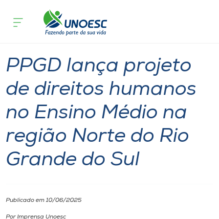
Página inicial
O que acontece
PPGD lança projeto de direitos humano
Cursos
Notícia
Mestrado
Doutorado
Chapecó
Onde estamos
PPGD lança projeto
Pesquisa
de direitos humanos
no Ensino Médio na
Atendimento ao Estudante
região Norte do Rio
Portal de Ensino
Grande do Sul
A
Unoesc
Publicado em 10/06/2025
Internacionalização
Por Imprensa Unoesc