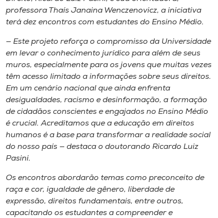
Museu
professora Thaís Janaina Wenczenovicz, a iniciativa
terá dez encontros com estudantes do Ensino Médio.
Unoesc
— Este projeto reforça o compromisso da Universidade
Store
em levar o conhecimento jurídico para além de seus
muros, especialmente para os jovens que muitas vezes
têm acesso limitado a informações sobre seus direitos.
Em um cenário nacional que ainda enfrenta
Selecione
desigualdades, racismo e desinformação, a formação
o idioma
de cidadãos conscientes e engajados no Ensino Médio
é crucial. Acreditamos que a educação em direitos
humanos é a base para transformar a realidade social
A+
do nosso país — destaca o doutorando Ricardo Luiz
A-
Pasini.
Os encontros abordarão temas como preconceito de
raça e cor, igualdade de gênero, liberdade de
expressão, direitos fundamentais, entre outros,
capacitando os estudantes a compreender e