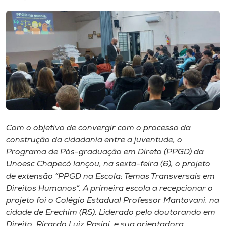
I.nova
Diplomados
Cultura
CPA
Com o objetivo de convergir com o processo da
construção da cidadania entre a juventude, o
Biblioteca
Programa de Pós-graduação em Direto (PPGD) da
Unoesc Chapecó lançou, na sexta-feira (6), o projeto
Editora
de extensão “PPGD na Escola: Temas Transversais em
Direitos Humanos”. A primeira escola a recepcionar o
projeto foi o Colégio Estadual Professor Mantovani, na
Rádio
cidade de Erechim (RS). Liderado pelo doutorando em
Direito, Ricardo Luiz Pasini, e sua orientadora,