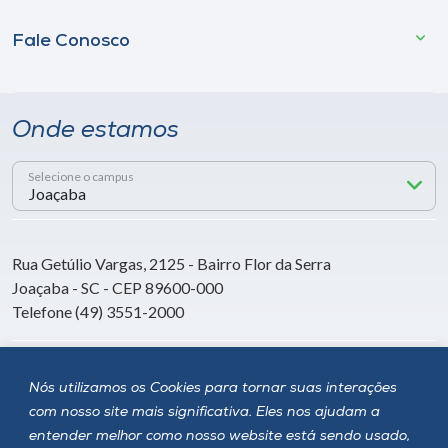
Fale Conosco
Onde estamos
Selecione o campus
Rua Getúlio Vargas, 2125 - Bairro Flor da Serra
Joaçaba - SC - CEP 89600-000
Telefone (49) 3551-2000
Siga a Unoesc
Nós utilizamos os Cookies para tornar suas interações
com nosso site mais significativa. Eles nos ajudam a
entender melhor como nosso website está sendo usado,