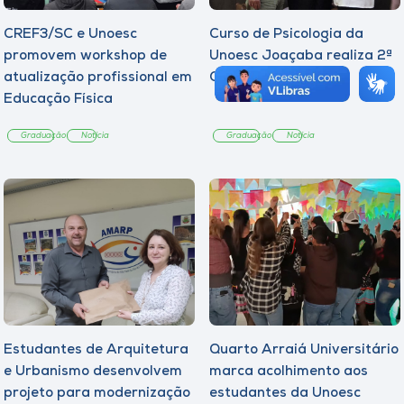
CREF3/SC e Unoesc
Curso de Psicologia da
promovem workshop de
Unoesc Joaçaba realiza 2ª
atualização profissional em
Cerimônia do Botton
Educação Física
Graduação
Notícia
Graduação
Notícia
Estudantes de Arquitetura
Quarto Arraiá Universitário
e Urbanismo desenvolvem
marca acolhimento aos
projeto para modernização
estudantes da Unoesc