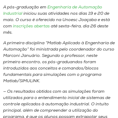
Museu
A pós-graduação em
Engenharia de Automação
Industrial
iniciou suas atividades nos dias 19 e 20 de
Unoesc
maio. O curso é oferecido na Unoesc Joaçaba e está
Store
com
inscrições abertas
até sexta-feira, dia 26 deste
mês.
A primeira disciplina “Matlab Aplicado à Engenharia de
Automação” foi ministrada pelo coordenador do curso
Selecione
o idioma
Marconi Januário. Segundo o professor, neste
primeiro encontro, os pós-graduandos foram
introduzidos aos conceitos e comandos/blocos
fundamentais para simulações com o programa
A+
Matlab/SIMULINK.
A-
— Os resultados obtidos com as simulações foram
utilizados para o entendimento inicial de sistemas de
controle aplicados à automação industrial. O intuito
principal, além de compreender a utilização do
programa, é que os alunos possam extrapolar seus