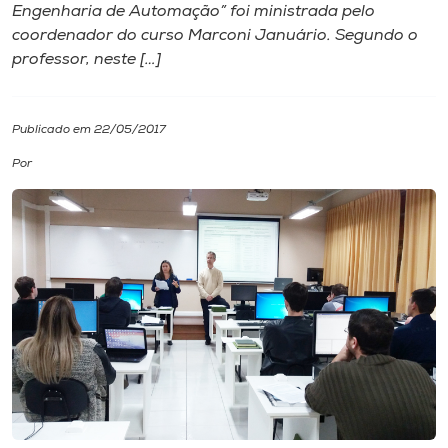
Engenharia de Automação” foi ministrada pelo
coordenador do curso Marconi Januário. Segundo o
I.nova
professor, neste […]
Diplomados
Publicado em 22/05/2017
Cultura
Por
CPA
Biblioteca
Editora
Rádio