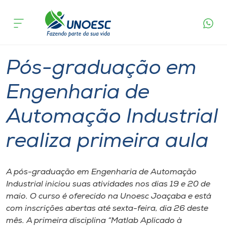
Página
O que
Pós-graduação em Engenharia de Automação
inicial
acontece
Industrial realiza primeira aula
Cursos
Graduação
Especialização
Joaçaba
Onde estamos
Pós-graduação em
Pesquisa
Engenharia de
Automação Industrial
Atendimento ao Estudante
realiza primeira aula
Portal de Ensino
A pós-graduação em Engenharia de Automação
A
Industrial iniciou suas atividades nos dias 19 e 20 de
Unoesc
maio. O curso é oferecido na Unoesc Joaçaba e está
com inscrições abertas até sexta-feira, dia 26 deste
Internacionalização
mês. A primeira disciplina “Matlab Aplicado à