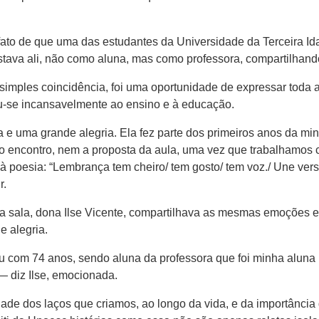
fato de que uma das estudantes da Universidade da Terceira Idad
 estava ali, não como aluna, mas como professora, compartilhan
simples coincidência, foi uma oportunidade de expressar toda a
ou-se incansavelmente ao ensino e à educação.
a e uma grande alegria. Ela fez parte dos primeiros anos da min
 o encontro, nem a proposta da aula, uma vez que trabalhamos 
 à poesia: “Lembrança tem cheiro/ tem gosto/ tem voz./ Une ver
r.
 da sala, dona Ilse Vicente, compartilhava as mesmas emoções e 
e alegria.
u com 74 anos, sendo aluna da professora que foi minha aluna n
 — diz Ilse, emocionada.
de dos laços que criamos, ao longo da vida, e da importância