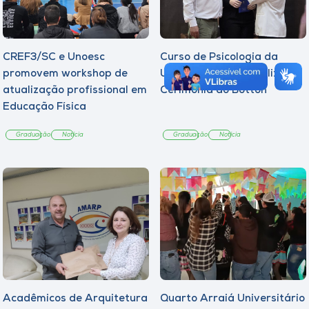
CREF3/SC e Unoesc
Curso de Psicologia da
promovem workshop de
Unoesc Joaçaba realiza 2ª
atualização profissional em
Cerimônia do Botton
Educação Física
Graduação
Notícia
Graduação
Notícia
Acadêmicos de Arquitetura
Quarto Arraiá Universitário