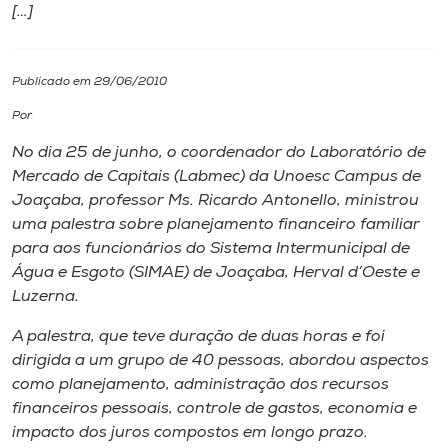
[…]
I.nova
Publicado em 29/06/2010
Diplomados
Por
No dia 25 de junho, o coordenador do Laboratório de
Cultura
Mercado de Capitais (Labmec) da Unoesc
Campus
de
Joaçaba, professor Ms. Ricardo Antonello, ministrou
CPA
uma palestra sobre planejamento financeiro familiar
para aos funcionários do Sistema Intermunicipal de
Água e Esgoto (SIMAE) de Joaçaba, Herval d’Oeste e
Biblioteca
Luzerna.
A palestra, que teve duração de duas horas e foi
Editora
dirigida a um grupo de 40 pessoas, abordou aspectos
como planejamento, administração dos recursos
Rádio
financeiros pessoais, controle de gastos, economia e
impacto dos juros compostos em longo prazo.