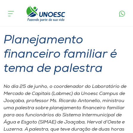
Página
O que
Planejamento financeiro familiar é tema
inicial
acontece
de palestra
Cursos
Graduação
Joaçaba
Onde estamos
Planejamento
Pesquisa
financeiro familiar é
tema de palestra
Atendimento ao Estudante
Portal de Ensino
No dia 25 de junho, o coordenador do Laboratório de
Mercado de Capitais (Labmec) da Unoesc Campus de
Joaçaba, professor Ms. Ricardo Antonello, ministrou
A
uma palestra sobre planejamento financeiro familiar
Unoesc
para aos funcionários do Sistema Intermunicipal de
Água e Esgoto (SIMAE) de Joaçaba, Herval d’Oeste e
Internacionalização
Luzerna. A palestra, que teve duração de duas horas